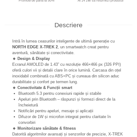
Promotii de pana la 50%
Ai 14 zile sa returnezi produsul
Descriere
Intră în lumea ceasurilor inteligente de ultimă generație cu
NORTH EDGE X-TREK 2
, un smartwatch creat pentru
aventură, sănătate și conectivitate.
🔹 Design & Display
Ecranul AMOLED de 1.43” cu rezoluție 466×466 px (326 PPI)
oferă culori vii și detalii clare în orice lumină. Carcasa din oțel
inoxidabil combinată cu ABS+PC și cureaua din silicon aduc
durabilitate și confort pe termen lung.
🔹 Conectivitate & Funcții smart
Bluetooth 5.3 pentru conexiuni rapide și stabile
Apeluri prin Bluetooth – răspunzi și formezi direct de la
încheietură
Notificări pentru apeluri, mesaje și aplicații
Difuzor de 1W și microfon integrat pentru claritate în
convorbiri
🔹 Monitorizare sănătate & fitness
Datorită algoritmilor avansați și senzorilor de precizie, X-TREK