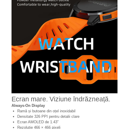
Ecran mare. Viziune îndrăzneață.
Always-On Display
Ramă și butoane din oțel inoxidabil
Densitate 326 PPI pentru detalii clare
Ecran AMOLED de 1.43”
Rezoluție 466 × 466 pixeli