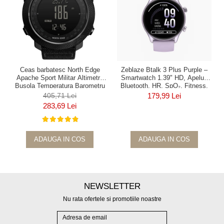
Ceas barbatesc North Edge
Zeblaze Btalk 3 Plus Purple –
Apache Sport Militar Altimetru
Smartwatch 1.39" HD, Apeluri
Busola Temperatura Barometru
Bluetooth, HR, SpO₂, Fitness,
Alarma Negru
14 Zile
405,71 Lei
179,99 Lei
283,69 Lei
ADAUGA IN COS
ADAUGA IN COS
NEWSLETTER
Nu rata ofertele si promotiile noastre