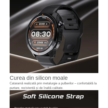
Curea din silicon moale
Cataramă realizată prin metalurgie a pulberilor – confortabilă la
purtare, rezistentă și de înaltă calitate.