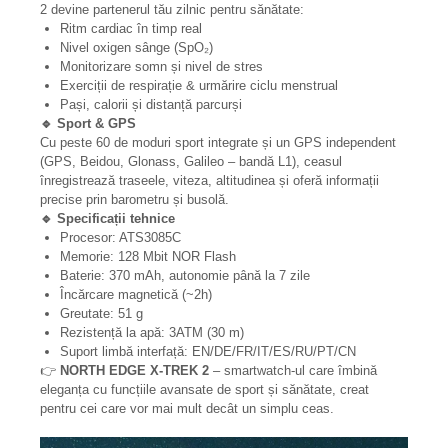
2 devine partenerul tău zilnic pentru sănătate:
Ritm cardiac în timp real
Nivel oxigen sânge (SpO₂)
Monitorizare somn și nivel de stres
Exerciții de respirație & urmărire ciclu menstrual
Pași, calorii și distanță parcurși
🔹 Sport & GPS
Cu peste 60 de moduri sport integrate și un GPS independent
(GPS, Beidou, Glonass, Galileo – bandă L1), ceasul
înregistrează traseele, viteza, altitudinea și oferă informații
precise prin barometru și busolă.
🔹 Specificații tehnice
Procesor: ATS3085C
Memorie: 128 Mbit NOR Flash
Baterie: 370 mAh, autonomie până la 7 zile
Încărcare magnetică (~2h)
Greutate: 51 g
Rezistență la apă: 3ATM (30 m)
Suport limbă interfață: EN/DE/FR/IT/ES/RU/PT/CN
👉
NORTH EDGE X-TREK 2
– smartwatch-ul care îmbină
eleganța cu funcțiile avansate de sport și sănătate, creat
pentru cei care vor mai mult decât un simplu ceas.