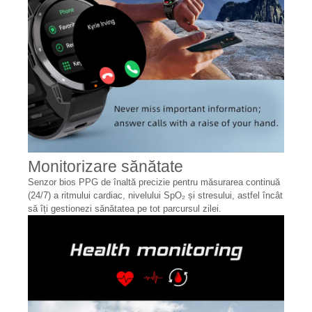
Monitorizare sănătate
Senzor bios PPG de înaltă precizie pentru măsurarea continuă
(24/7) a ritmului cardiac, nivelului SpO₂ și stresului, astfel încât
să îți gestionezi sănătatea pe tot parcursul zilei.