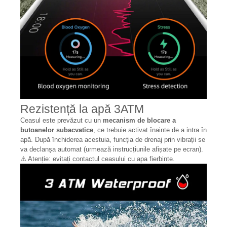
Rezistență la apă 3ATM
Ceasul este prevăzut cu un
mecanism de blocare a
butoanelor subacvatice
, ce trebuie activat înainte de a intra în
apă. După închiderea acestuia, funcția de drenaj prin vibrații se
va declanșa automat (urmează instrucțiunile afișate pe ecran).
⚠️ Atenție: evitați contactul ceasului cu apa fierbinte.