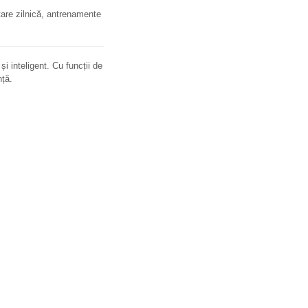
rtare zilnică, antrenamente
i inteligent. Cu funcții de
nță.