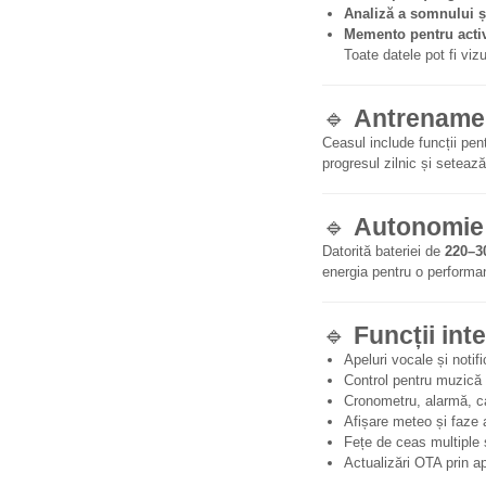
Analiză a somnului și
Memento pentru activi
Toate datele pot fi viz
🔹
Antrenament
Ceasul include funcții pen
progresul zilnic și setează-
🔹
Autonomie e
Datorită bateriei de
220–
energia pentru o performan
🔹
Funcții int
Apeluri vocale și notifi
Control pentru muzică 
Cronometru, alarmă, c
Afișare meteo și faze a
Fețe de ceas multiple 
Actualizări OTA prin ap