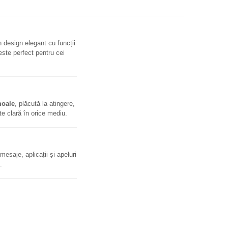
 design elegant cu funcții
este perfect pentru cei
moale
, plăcută la atingere,
ate clară în orice mediu.
mesaje, aplicații și apeluri
.