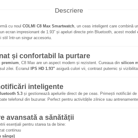
Descriere
formă cu noul
COLMI C8 Max Smartwatch
, un ceas inteligent care combină un
n ecran impresionant de 1.93” și apeluri directe prin Bluetooth, acest model 
 stil într-un singur accesoriu.
nat și confortabil la purtare
ic premium
, C8 Max are un aspect modern și rezistent. Cureaua din
silicon 
sul zilei. Ecranul
IPS HD 1.93”
asigură culori vii, contrast puternic și vizibilit
otificări inteligente
luetooth 5.3
și gestionează apelurile direct de pe ceas. Primești notificări de 
oate telefonul din buzunar. Perfect pentru activitățile zilnice sau antrenamente
e avansată a sănătății
i esențiali pentru starea ta de bine:
zat continuu
n sânge)