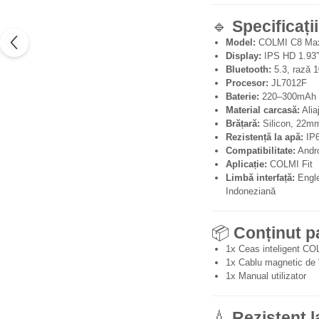
🔹
Specificați
Model:
COLMI C8 Ma
Display:
IPS HD 1.93”
Bluetooth:
5.3, rază 
Procesor:
JL7012F
Baterie:
220–300mAh
Material carcasă:
Alia
Brățară:
Silicon, 22mm
Rezistență la apă:
IP67
Compatibilitate:
Andro
Aplicație:
COLMI Fit
Limbă interfață:
Engle
Indoneziană
📦
Conținut p
1x Ceas inteligent C
1x Cablu magnetic de 
1x Manual utilizator
💧
Rezistent l