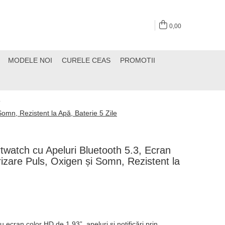
0,00
MODELE NOI
CURELE CEAS
PROMOTII
/
mn, Rezistent la Apă, Baterie 5 Zile
atch cu Apeluri Bluetooth 5.3, Ecran
izare Puls, Oxigen și Somn, Rezistent la
u ecran color HD de 1.93”, apeluri și notificări prin