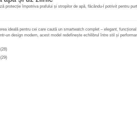
ă protecție împotriva prafului și stropilor de apă, făcându-l potrivit pentru pu
rea ideală pentru cei care caută un smartwatch complet – elegant, funcțional ș
într-un design modern, acest model redefinește echilibrul între stil și performa