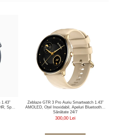
-5%
 1.43”
Zeblaze GTR 3 Pro Auriu Smartwatch 1.43”
Smartwat
HR, SpO₂,
AMOLED, Oțel Inoxidabil, Apeluri Bluetooth &
Apelu
Sănătate 24/7
300,00 Lei
1