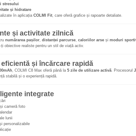
 stresului
tate și hidratare
ualizate în aplicația
COLMI Fit
, care oferă grafice și rapoarte detaliate.
e și activitate zilnică
tru
numărarea pașilor
,
distanței parcurse
,
caloriilor arse
și
moduri sporti
ți obiective realiste pentru un stil de viață activ.
ficientă și încărcare rapidă
300mAh
, COLMI C8 Max oferă până la
5 zile de utilizare activă
. Procesorul
ță stabilă și o experiență rapidă.
eligente integrate
cări
și cameră foto
alendar
le lunii
și personalizabile
licație