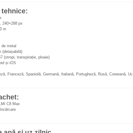
i tehnice:
x
, 240×288 px
10 m
j de metal
 (detașabilă)
 (stropi, transpirație, ploaie)
id și iOS
ză, Franceză, Spaniolă, Germană, Italiană, Portugheză, Rusă, Coreeană, Uc
achet:
OLMI C8 Max
încărcare
a apă și uz zilnic