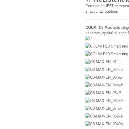
Certificarea
IP67
garanteaz
și activități outdoor.
COLMI C8 Max
este alege
sănătate, apeluri și sport 