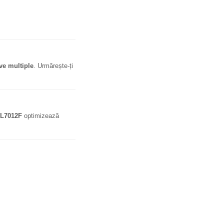
ve multiple
. Urmărește-ți
JL7012F
optimizează