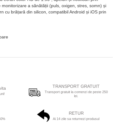
 monitorizare a sănătății (puls, oxigen, stres, somn) și
cu brățară din silicon, compatibil Android și iOS prin
toare
TRANSPORT GRATUIT
vita
Transport gratuit la comenzi de peste 250
uni!
lei.
RETUR
 50%
Ai 14 zile sa returnezi produsul