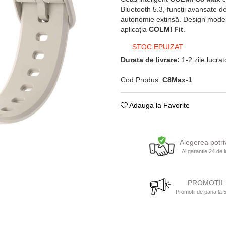
Bluetooth 5.3, funcții avansate de
autonomie extinsă. Design modern 
aplicația
COLMI Fit
.
STOC EPUIZAT
Durata de livrare:
1-2 zile lucra
Cod Produs:
C8Max-1
Adauga la Favorite
Alegerea potri
Ai garantie 24 de l
PROMOTII
Promotii de pana la