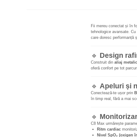
Fii mereu conectat și în 
tehnologice avansate. Cu u
care doresc performanță și
🔹
Design rafi
Construit din
aliaj metal
oferă confort pe tot parcur
🔹
Apeluri și n
Conectează-te ușor prin
B
în timp real, fără a mai sc
🔹
Monitorizar
C8 Max urmărește parametri
Ritm cardiac
monitori
Nivel SpO₂ (oxigen î