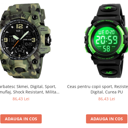
rbatesc Skmei, Digital, Sport,
Ceas pentru copii sport, Reziste
uflaj, Shock Resistant, Militar,
Digital, Curea PU
my, Dual time, Cronograf
86,43 Lei
86,43 Lei
ADAUGA IN COS
ADAUGA IN COS