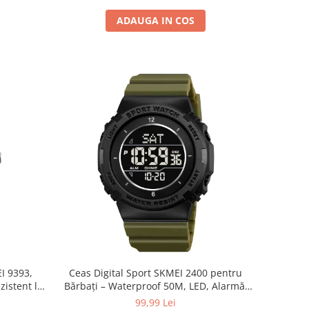
ADAUGA IN COS
I 9393,
Ceas Digital Sport SKMEI 2400 pentru
zistent la
Bărbați – Waterproof 50M, LED, Alarmă,
Verde Militar
99,99 Lei