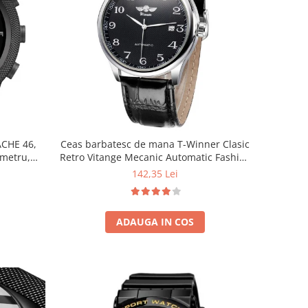
ACHE 46,
Ceas barbatesc de mana T-Winner Clasic
ometru,
Retro Vitange Mecanic Automatic Fashion
usola
Casual Elegant
142,35 Lei
ADAUGA IN COS