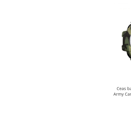
Ceas ba
Army Cam
Ar