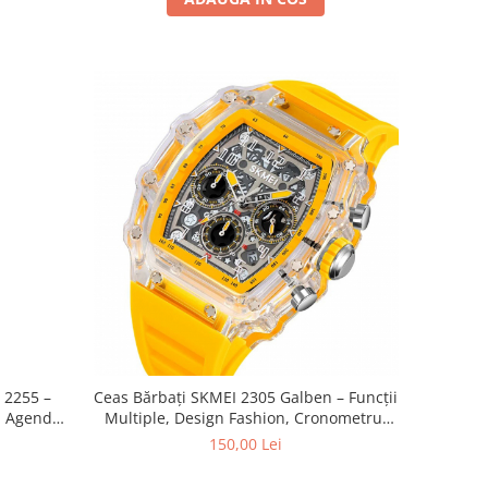
 2255 –
Ceas Bărbați SKMEI 2305 Galben – Funcții
, Agenda
Multiple, Design Fashion, Cronometru,
 LED
Alarmă, Rezistent la Apă 5ATM
150,00 Lei