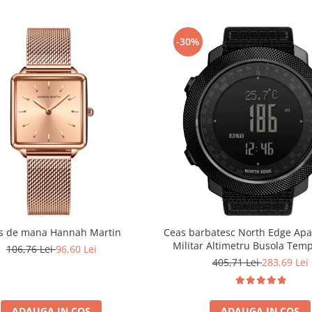
-30%
s de mana Hannah Martin
Ceas barbatesc North Edge Apa
Militar Altimetru Busola Tem
106,76 Lei
96,60 Lei
Barometru Alarma Neg
405,71 Lei
283,69 Lei
ADAUGA IN COS
ADAUGA IN COS