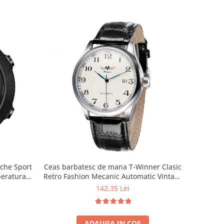
che Sport
Ceas barbatesc de mana T-Winner Clasic
peratura
Retro Fashion Mecanic Automatic Vintage
ru
Casual Elegant Negru/Alb
142,35 Lei
ADAUGA IN COS