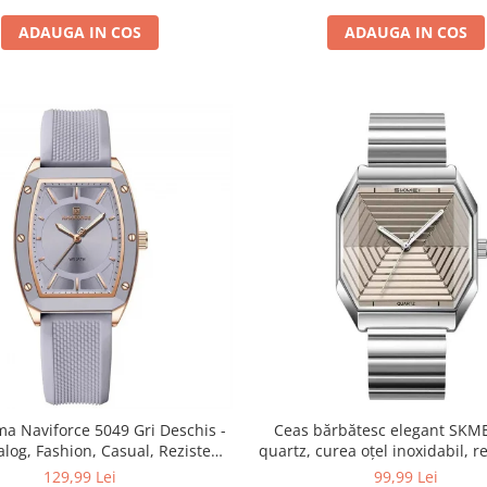
ADAUGA IN COS
ADAUGA IN COS
a Naviforce 5049 Gri Deschis -
Ceas bărbătesc elegant SKME
alog, Fashion, Casual, Rezistent
quartz, curea oțel inoxidabil, re
la Apă 3ATM
apă 30M
129,99 Lei
99,99 Lei