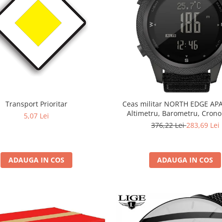
Transport Prioritar
Ceas militar NORTH EDGE AP
Altimetru, Barometru, Cron
5,07 Lei
Termometru, Pedometru, B
376,22 Lei
283,69 Lei
ADAUGA IN COS
ADAUGA IN COS