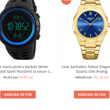
e mana pentru barbati Skmei
Ceas barbatesc Nibosi Elegan
gital Sport Rezistent la socuri si
Quartz Otel Analog
apa
91,51 Lei
59,99 Lei
149,47 Lei
132,18 Lei
ADAUGA IN COS
ADAUGA IN COS