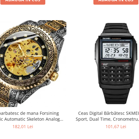
barbatesc de mana Forsining
Ceas Digital Bărbătesc SKMEI
c Automatic Skeleton Analog
Sport, Dual Time, Cronometru
Argintiu Auriu
Telefonică, Casual, Afișaj
182,01 Lei
101,67 Lei