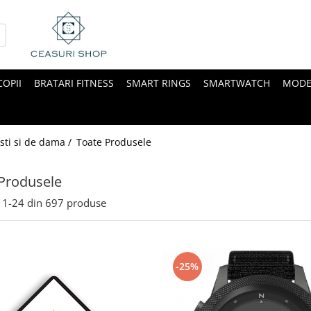
COPII
BRATARI FITNESS
SMART RINGS
SMARTWATCH
MODE
sti si de dama /
Toate Produsele
Produsele
1-
24
din
697
produse
-25%