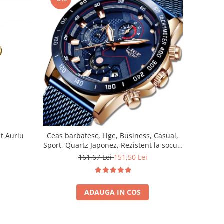
t Auriu
Ceas barbatesc, Lige, Business, Casual,
Sport, Quartz Japonez, Rezistent la socuri
si zgarieturi, Otel inoxidabil
161,67 Lei
151,50 Lei
ADAUGA IN COS