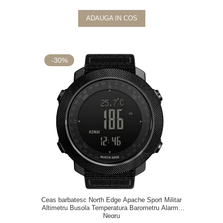
ADAUGA IN COS
-30%
Ceas barbatesc North Edge Apache Sport Militar
Altimetru Busola Temperatura Barometru Alarma
Negru