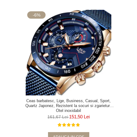
-6%
Ceas barbatesc, Lige, Business, Casual, Sport,
Quartz Japonez, Rezistent la socuri si zgarieturi,
Otel inoxidabil
151,50 Lei
161,67 Lei