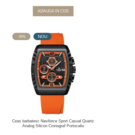
ADAUGA IN COS
-9%
NOU
Ceas barbatesc Naviforce Sport Casual Quartz
Analog Silicon Cronograf Portocaliu