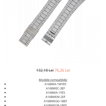
132,18 Lei
76,26 Lei
Modele compatibile:
A168WA-1WYEF
A168WEC-3EF
A168WA-1YES
A168WEM-2EF
A168WEGG-1BEF
A168WEGB-1BEF