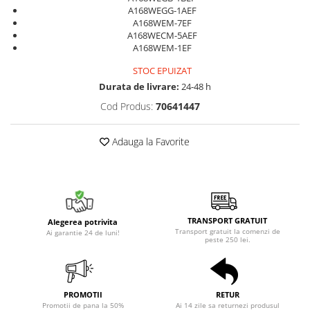
A168WEGG-1AEF
A168WEM-7EF
A168WECM-5AEF
A168WEM-1EF
STOC EPUIZAT
Durata de livrare:
24-48 h
Cod Produs:
70641447
Adauga la Favorite
TRANSPORT GRATUIT
Alegerea potrivita
Transport gratuit la comenzi de
Ai garantie 24 de luni!
peste 250 lei.
PROMOTII
RETUR
Promotii de pana la 50%
Ai 14 zile sa returnezi produsul