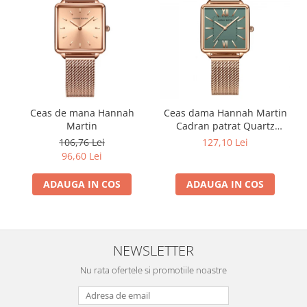
Ceas de mana Hannah
Ceas dama Hannah Martin
Martin
Cadran patrat Quartz
Analog Elegant Auriu verde
106,76 Lei
127,10 Lei
smarald
96,60 Lei
ADAUGA IN COS
ADAUGA IN COS
NEWSLETTER
Nu rata ofertele si promotiile noastre