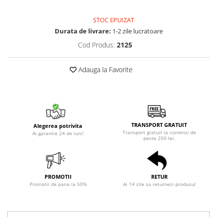
STOC EPUIZAT
Durata de livrare:
1-2 zile lucratoare
Cod Produs:
2125
Adauga la Favorite
TRANSPORT GRATUIT
Alegerea potrivita
Transport gratuit la comenzi de
Ai garantie 24 de luni!
peste 250 lei.
PROMOTII
RETUR
Promotii de pana la 50%
Ai 14 zile sa returnezi produsul