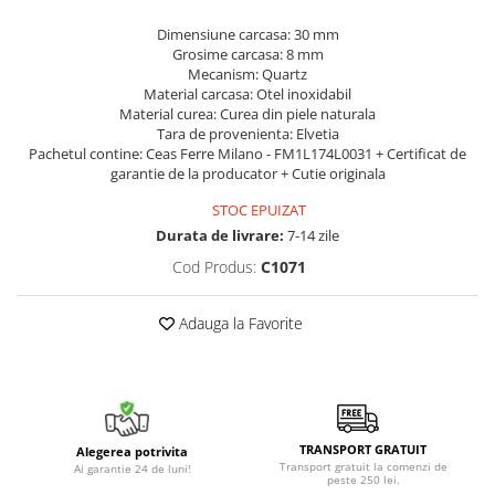
Dimensiune carcasa: 30 mm
Grosime carcasa: 8 mm
Mecanism: Quartz
Material carcasa: Otel inoxidabil
Material curea: Curea din piele naturala
Tara de provenienta: Elvetia
Pachetul contine: Ceas Ferre Milano - FM1L174L0031 + Certificat de
garantie de la producator + Cutie originala
STOC EPUIZAT
Durata de livrare:
7-14 zile
Cod Produs:
C1071
Adauga la Favorite
TRANSPORT GRATUIT
Alegerea potrivita
Transport gratuit la comenzi de
Ai garantie 24 de luni!
peste 250 lei.