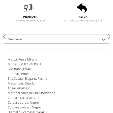
PROMOTII
RETUR
Promotii de pana la 50%
Ai 14 zile sa returnezi produsul
Descriere
Marca: Ferre Milano
Model: FM1L174L0031
Greutate (gr) 40
Pentru: Femei
Stil: Casual, Elegant, Fashion
Mecanism: Quartz
Afisaj: Analogic
Material carcasa: Otel inoxidabil
Culoare carcasa: Auriu
Culoare curea: Negru
Culoare cadran: Negru
Diametrul carcasei (mm) 30