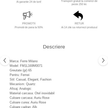
Transport gratuit la comenzi de
Ai garantie 24 de luni!
peste 250 lei.
PROMOTII
RETUR
Promotii de pana la 50%
Ai 14 zile sa returnezi produsul
Descriere
Marca: Ferre Milano
Model: FM1L169M0071
Greutate (gr) 65
Pentru: Femei
Stil: Casual, Elegant, Fashion
Mecanism: Quartz
Afisaj: Analogic
Material carcasa: Otel inoxidabil
Culoare carcasa: Auriu Rose
Culoare curea: Auriu Rose
Culoare cadran: Alb