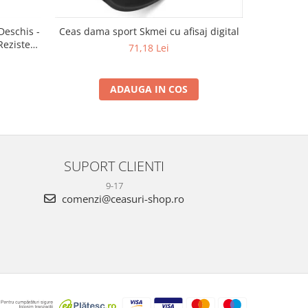
Deschis -
Ceas dama sport Skmei cu afisaj digital
Ceas dama 
Rezistent
Anal
71,18 Lei
ADAUGA IN COS
SUPORT CLIENTI
9-17
comenzi@ceasuri-shop.ro