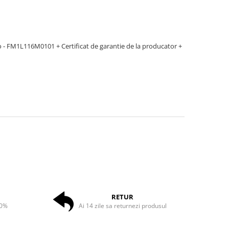
o - FM1L116M0101 + Certificat de garantie de la producator +
RETUR
50%
Ai 14 zile sa returnezi produsul