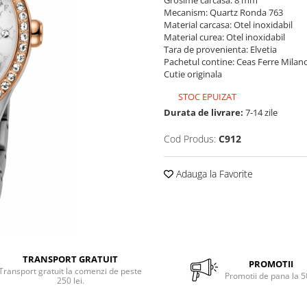
Grosime carcasa: 8 mm
Mecanism: Quartz Ronda 763
Material carcasa: Otel inoxidabil
Material curea: Otel inoxidabil
Tara de provenienta: Elvetia
Pachetul contine: Ceas Ferre Milan
Cutie originala
STOC EPUIZAT
Durata de livrare:
7-14 zile
Cod Produs:
C912
Adauga la Favorite
TRANSPORT GRATUIT
PROMOTII
Transport gratuit la comenzi de peste
Promotii de pana la 
250 lei.