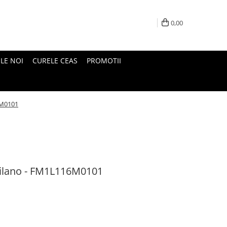
0,00
LE NOI
CURELE CEAS
PROMOTII
6M0101
ilano - FM1L116M0101