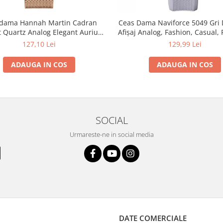
 dama Hannah Martin Cadran
Ceas Dama Naviforce 5049 Gri 
t Quartz Analog Elegant Auriu
Afișaj Analog, Fashion, Casual, 
verde smarald
la Apă 3ATM
127,10 Lei
129,99 Lei
ADAUGA IN COS
ADAUGA IN COS
SOCIAL
Urmareste-ne in social media
DATE COMERCIALE