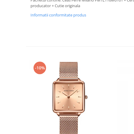
Pachetul contine: Ceas Ferre Milano FM1L116M0101 + Certif
producator + Cutie originala
Informatii conformitate produs
-10%