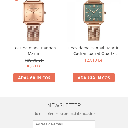
Ceas de mana Hannah
Ceas dama Hannah Martin
Martin
Cadran patrat Quartz
Analog Elegant Auriu verde
106,76 Lei
127,10 Lei
smarald
96,60 Lei
ADAUGA IN COS
ADAUGA IN COS
NEWSLETTER
Nu rata ofertele si promotiile noastre