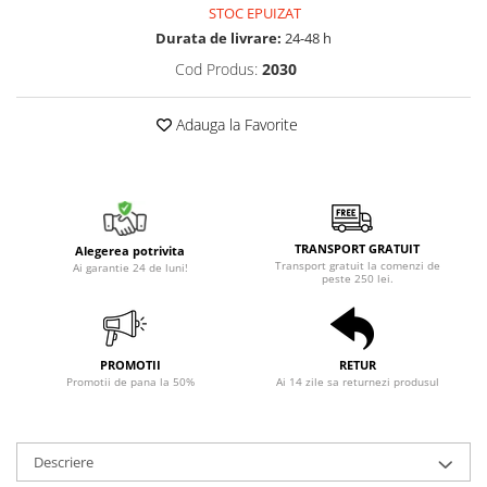
STOC EPUIZAT
Durata de livrare:
24-48 h
Cod Produs:
2030
Adauga la Favorite
TRANSPORT GRATUIT
Alegerea potrivita
Transport gratuit la comenzi de
Ai garantie 24 de luni!
peste 250 lei.
PROMOTII
RETUR
Promotii de pana la 50%
Ai 14 zile sa returnezi produsul
Descriere