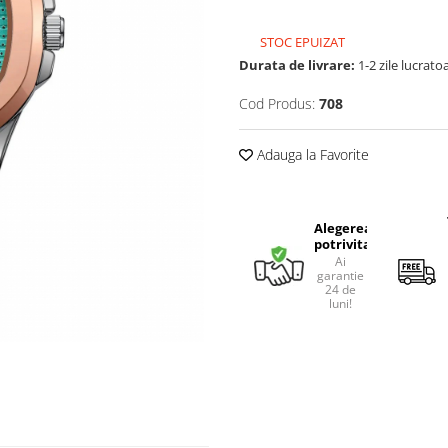
STOC EPUIZAT
Durata de livrare:
1-2 zile lucrato
Cod Produs:
708
Adauga la Favorite
Alegerea
potrivita
Ai
garantie
24 de
luni!