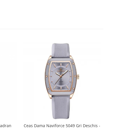
Cadran
Ceas Dama Naviforce 5049 Gri Deschis -
Ceas dama 