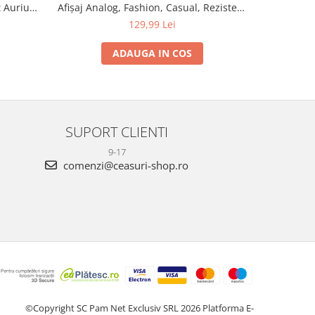
 Auriu
Afișaj Analog, Fashion, Casual, Rezistent
la Apă 3ATM
129,99 Lei
ADAUGA IN COS
SUPORT CLIENTI
9-17
comenzi@ceasuri-shop.ro
©Copyright SC Pam Net Exclusiv SRL 2026
Platforma E-