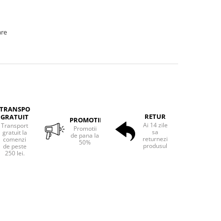
are
TRANSPORT
RETUR
GRATUIT
PROMOTII
Ai 14 zile
Transport
Promotii
sa
gratuit la
de pana la
returnezi
comenzi
50%
produsul
de peste
250 lei.