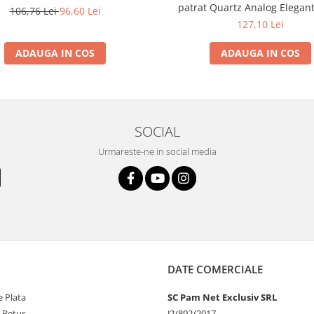
patrat Quartz Analog Elegant
106,76 Lei
96,60 Lei
verde smarald
127,10 Lei
ADAUGA IN COS
ADAUGA IN COS
SOCIAL
Urmareste-ne in social media
DATE COMERCIALE
 Plata
SC Pam Net Exclusiv SRL
e Retur
J2/892/2017