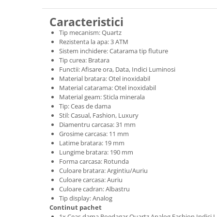
Caracteristici
Tip mecanism: Quartz
Rezistenta la apa: 3 ATM
Sistem inchidere: Catarama tip fluture
Tip curea: Bratara
Functii: Afisare ora, Data, Indici Luminosi
Material bratara: Otel inoxidabil
Material catarama: Otel inoxidabil
Material geam: Sticla minerala
Tip: Ceas de dama
Stil: Casual, Fashion, Luxury
Diamentru carcasa: 31 mm
Grosime carcasa: 11 mm
Latime bratara: 19 mm
Lungime bratara: 190 mm
Forma carcasa: Rotunda
Culoare bratara: Argintiu/Auriu
Culoare carcasa: Auriu
Culoare cadran: Albastru
Tip display: Analog
Continut pachet
1x Ceas dama Poedagar Quartz Analog Fashion Indici L