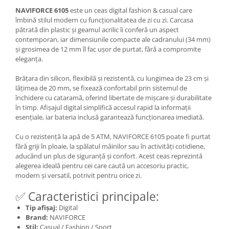
NAVIFORCE 6105
este un ceas digital fashion & casual care
îmbină stilul modern cu funcționalitatea de zi cu zi. Carcasa
pătrată din plastic și geamul acrilic îi conferă un aspect
contemporan, iar dimensiunile compacte ale cadranului (34 mm)
și grosimea de 12 mm îl fac ușor de purtat, fără a compromite
eleganța.
Brățara din silicon, flexibilă și rezistentă, cu lungimea de 23 cm și
lățimea de 20 mm, se fixează confortabil prin sistemul de
închidere cu cataramă, oferind libertate de mișcare și durabilitate
în timp. Afișajul digital simplifică accesul rapid la informații
esențiale, iar bateria inclusă garantează funcționarea imediată.
Cu o rezistență la apă de 5 ATM, NAVIFORCE 6105 poate fi purtat
fără griji în ploaie, la spălatul mâinilor sau în activități cotidiene,
aducând un plus de siguranță și confort. Acest ceas reprezintă
alegerea ideală pentru cei care caută un accesoriu practic,
modern și versatil, potrivit pentru orice zi.
✅ Caracteristici principale:
Tip afișaj:
Digital
Brand:
NAVIFORCE
Stil:
Casual / Fashion / Sport