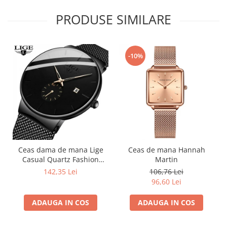
PRODUSE SIMILARE
-10%
Ceas dama de mana Lige
Ceas de mana Hannah
Casual Quartz Fashion
Martin
Analog Negru
142,35 Lei
106,76 Lei
96,60 Lei
ADAUGA IN COS
ADAUGA IN COS