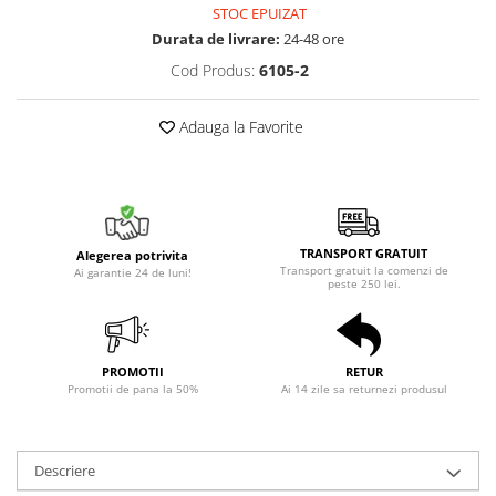
STOC EPUIZAT
Durata de livrare:
24-48 ore
Cod Produs:
6105-2
Adauga la Favorite
TRANSPORT GRATUIT
Alegerea potrivita
Transport gratuit la comenzi de
Ai garantie 24 de luni!
peste 250 lei.
PROMOTII
RETUR
Promotii de pana la 50%
Ai 14 zile sa returnezi produsul
Descriere