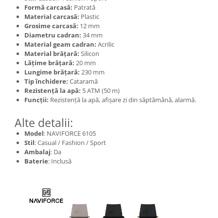
Formă carcasă:
Patrată
Material carcasă:
Plastic
Grosime carcasă:
12 mm
Diametru cadran:
34 mm
Material geam cadran:
Acrilic
Material brățară:
Silicon
Lățime brățară:
20 mm
Lungime brățară:
230 mm
Tip închidere:
Cataramă
Rezistență la apă:
5 ATM (50 m)
Funcții:
Rezistență la apă, afișare zi din săptămână, alarmă.
Alte detalii:
Model
: NAVIFORCE 6105
Stil
: Casual / Fashion / Sport
Ambalaj
: Da
Baterie
: Inclusă