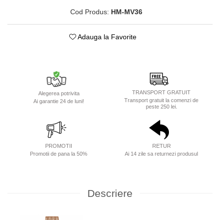
Cod Produs:
HM-MV36
Adauga la Favorite
TRANSPORT GRATUIT
Alegerea potrivita
Transport gratuit la comenzi de
Ai garantie 24 de luni!
peste 250 lei.
PROMOTII
RETUR
Promotii de pana la 50%
Ai 14 zile sa returnezi produsul
Descriere