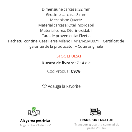
Dimensiune carcasa: 32 mm
Grosime carcasa: 8 mm
Mecanism: Quartz
Material carcasa: Otel inoxidabil
Material curea: Otel inoxidabil
Tara de provenienta: Elvetia
Pachetul contine: Ceas Ferre Milano FM1L145M0071 + Certificat de
garantie de la producator + Cutie originala
STOC EPUIZAT
Durata de livrare:
7-14 zile
Cod Produs:
C976
Adauga la Favorite
TRANSPORT GRATUIT
Alegerea potrivita
Transport gratuit la comenzi de
Ai garantie 24 de luni!
peste 250 lei.