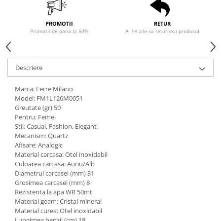
PROMOTII
RETUR
Promotii de pana la 50%
Ai 14 zile sa returnezi produsul
Descriere
Marca: Ferre Milano
Model: FM1L126M0051
Greutate (gr) 50
Pentru: Femei
Stil: Casual, Fashion, Elegant
Mecanism: Quartz
Afisare: Analogic
Material carcasa: Otel inoxidabil
Culoarea carcasa: Auriu/Alb
Diametrul carcasei (mm) 31
Grosimea carcasei (mm) 8
Rezistenta la apa WR 50mt
Material geam: Cristal mineral
Material curea: Otel inoxidabil
Lungimea benzii (cm) 18