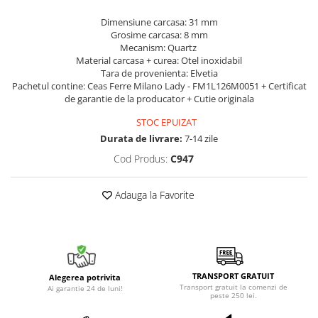
Dimensiune carcasa: 31 mm
Grosime carcasa: 8 mm
Mecanism: Quartz
Material carcasa + curea: Otel inoxidabil
Tara de provenienta: Elvetia
Pachetul contine: Ceas Ferre Milano Lady - FM1L126M0051 + Certificat
de garantie de la producator + Cutie originala
STOC EPUIZAT
Durata de livrare:
7-14 zile
Cod Produs:
C947
Adauga la Favorite
TRANSPORT GRATUIT
Alegerea potrivita
Transport gratuit la comenzi de
Ai garantie 24 de luni!
peste 250 lei.