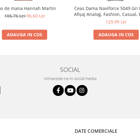
as de mana Hannah Martin
Ceas Dama Naviforce 5049 Gri 
Afișaj Analog, Fashion, Casual, 
106,76 Lei
96,60 Lei
la Apă 3ATM
129,99 Lei
ADAUGA IN COS
ADAUGA IN COS
SOCIAL
Urmareste-ne in social media
DATE COMERCIALE