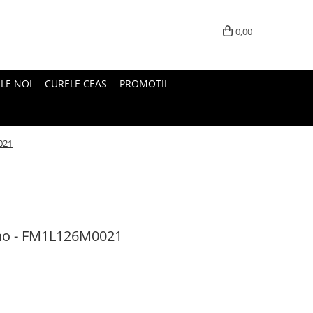
0,00
LE NOI
CURELE CEAS
PROMOTII
021
no - FM1L126M0021