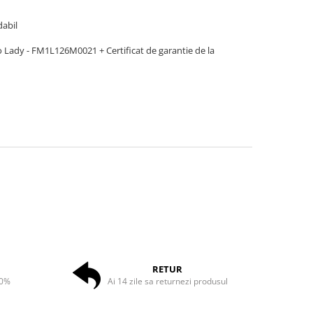
dabil
o Lady - FM1L126M0021 + Certificat de garantie de la
RETUR
50%
Ai 14 zile sa returnezi produsul