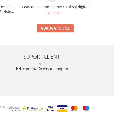
Deschis -
Ceas dama sport Skmei cu afisaj digital
Ceas dama 
Rezistent
Casual
71,18 Lei
ADAUGA IN COS
SUPORT CLIENTI
9-17
comenzi@ceasuri-shop.ro