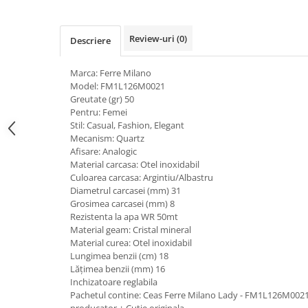
Review-uri
(0)
Descriere
Marca: Ferre Milano
Model: FM1L126M0021
Greutate (gr) 50
Pentru: Femei
Stil: Casual, Fashion, Elegant
Mecanism: Quartz
Afisare: Analogic
Material carcasa: Otel inoxidabil
Culoarea carcasa: Argintiu/Albastru
Diametrul carcasei (mm) 31
Grosimea carcasei (mm) 8
Rezistenta la apa WR 50mt
Material geam: Cristal mineral
Material curea: Otel inoxidabil
Lungimea benzii (cm) 18
Lățimea benzii (mm) 16
Inchizatoare reglabila
Pachetul contine: Ceas Ferre Milano Lady - FM1L126M0021 +