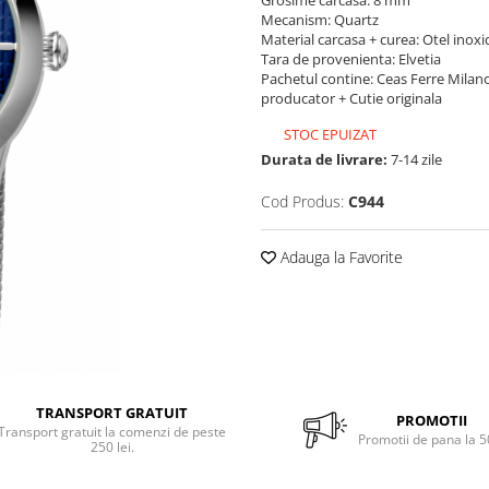
Grosime carcasa: 8 mm
Mecanism: Quartz
Material carcasa + curea: Otel inoxi
Tara de provenienta: Elvetia
Pachetul contine: Ceas Ferre Milan
producator + Cutie originala
STOC EPUIZAT
Durata de livrare:
7-14 zile
Cod Produs:
C944
Adauga la Favorite
TRANSPORT GRATUIT
PROMOTII
Transport gratuit la comenzi de peste
Promotii de pana la 
250 lei.