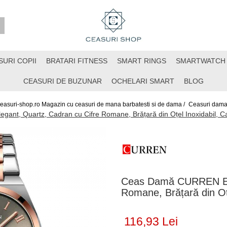
SURI COPII
BRATARI FITNESS
SMART RINGS
SMARTWATCH
CEASURI DE BUZUNAR
OCHELARI SMART
BLOG
easuri-shop.ro Magazin cu ceasuri de mana barbatesti si de dama /
Ceasuri dama
nt, Quartz, Cadran cu Cifre Romane, Brățară din Oțel Inoxidabil, Cal
Ceas Damă CURREN Ele
Romane, Brățară din Oțe
116,93 Lei