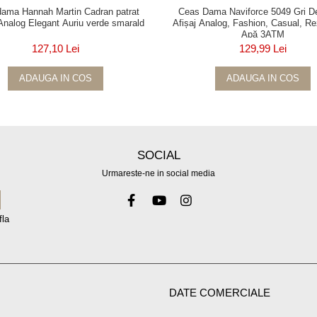
ama Hannah Martin Cadran patrat
Ceas Dama Naviforce 5049 Gri De
Analog Elegant Auriu verde smarald
Afișaj Analog, Fashion, Casual, Rez
Apă 3ATM
127,10 Lei
129,99 Lei
ADAUGA IN COS
ADAUGA IN COS
SOCIAL
Urmareste-ne in social media
fla
DATE COMERCIALE