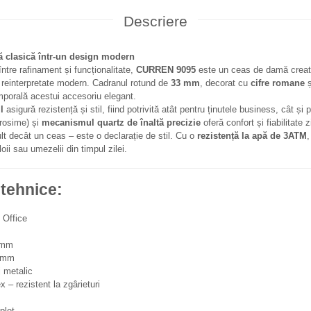
Descriere
 clasică într-un design modern
ntre rafinament și funcționalitate,
CURREN 9095
este un ceas de damă creat 
e reinterpretate modern. Cadranul rotund de
33 mm
, decorat cu
cifre romane
ș
mporală acestui accesoriu elegant.
l
asigură rezistență și stil, fiind potrivită atât pentru ținutele business, cât și 
rosime) și
mecanismul quartz de înaltă precizie
oferă confort și fiabilitate z
t decât un ceas – este o declarație de stil. Cu o
rezistență la apă de 3ATM
,
oii sau umezelii din timpul zilei.
 tehnice:
 Office
 mm
 mm
j metalic
 – rezistent la zgârieturi
plet