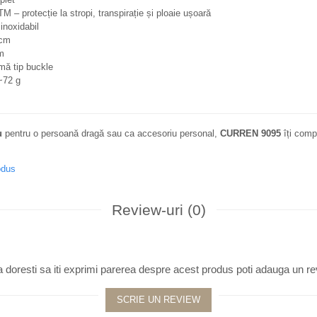
M – protecție la stropi, transpirație și ploaie ușoară
inoxidabil
cm
m
ă tip buckle
72 g
u
pentru o persoană dragă sau ca accesoriu personal,
CURREN 9095
îți comp
odus
Review-uri
(0)
 doresti sa iti exprimi parerea despre acest produs poti adauga un re
SCRIE UN REVIEW