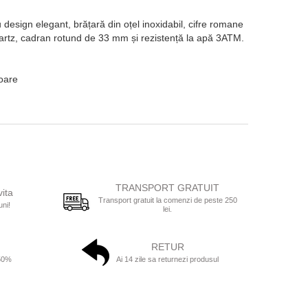
ign elegant, brățară din oțel inoxidabil, cifre romane
artz, cadran rotund de 33 mm și rezistență la apă 3ATM.
toare
TRANSPORT GRATUIT
vita
Transport gratuit la comenzi de peste 250
uni!
lei.
RETUR
 50%
Ai 14 zile sa returnezi produsul