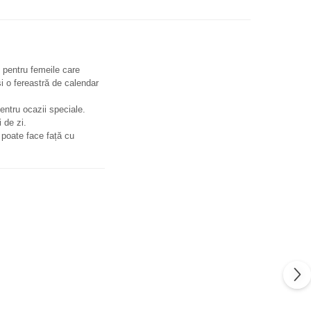
pentru femeile care
i o fereastră de calendar
pentru ocazii speciale.
i de zi.
 poate face față cu