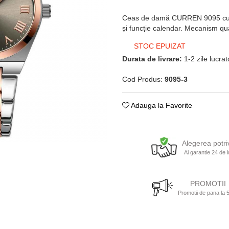
Ceas de damă CURREN 9095 cu des
și funcție calendar. Mecanism qu
STOC EPUIZAT
Durata de livrare:
1-2 zile lucra
Cod Produs:
9095-3
Adauga la Favorite
Alegerea potri
Ai garantie 24 de l
PROMOTII
Promotii de pana la