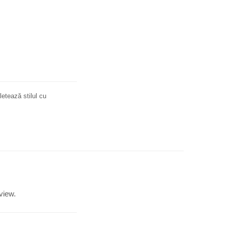
letează stilul cu
view.