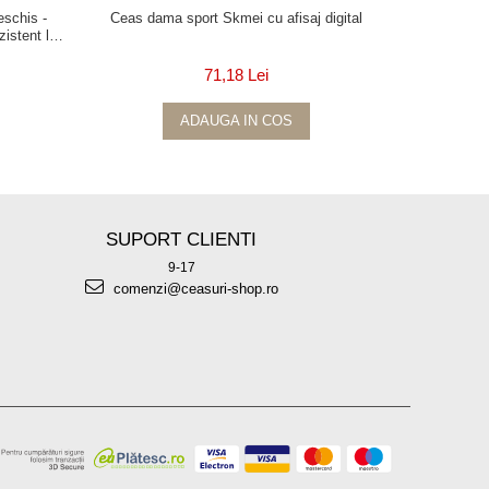
schis -
Ceas dama sport Skmei cu afisaj digital
Ceas dam
istent la
Casual Lu
71,18 Lei
ADAUGA IN COS
SUPORT CLIENTI
9-17
comenzi@ceasuri-shop.ro