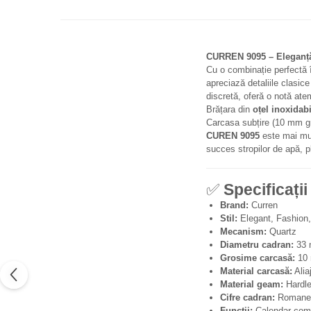
CURREN 9095 – Eleganță
Cu o combinație perfectă î
apreciază detaliile clasic
discretă, oferă o notă ate
Brățara din
oțel inoxidabi
Carcasa subțire (10 mm g
CUREN 9095
este mai mul
succes stropilor de apă, pl
✅
Specificații
Brand:
Curren
Stil:
Elegant, Fashion,
Mecanism:
Quartz
Diametru cadran:
33
Grosime carcasă:
10
Material carcasă:
Alia
Material geam:
Hardlex
Cifre cadran:
Romane
Funcții:
Calendar com