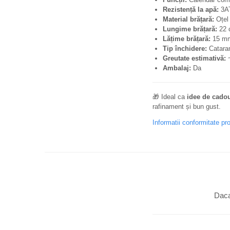
Rezistență la apă:
3AT
Material brățară:
Oțel 
Lungime brățară:
22 
Lățime brățară:
15 m
Tip închidere:
Cataram
Greutate estimativă:
~
Ambalaj:
Da
🎁 Ideal ca
idee de cado
rafinament și bun gust.
Informatii conformitate pr
Daca