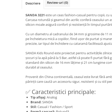
Review-uri
(0)
Descriere
SANDA 3221
este un ceas fashion-casual pentru copii, cu u
Carcasa rotundă și geamul din acrilic conferă ceasului un 
silicon moale asigură confort și rezistență în timpul purtării 
Cu un diametru al cadranului de 34 mm și grosime de 11 mm
pe încheietura mică a copiilor, fiind ușor de purtat și ma
precizie, iar tipul de închidere cu cataramă facilitează ajust
SANDA Kids Round este proiectat pentru activitățile zilnice a
șocuri și la apă până la 5 Bar, astfel că poate fi purtat fără g
standard din silicon de 16 mm lățime și 21 cm lungime comp
durabil al ceasului.
Provenit din China continentală, ceasul este livrat fără amb
părinții care caută un accesoriu sigur, rezistent și cu stil pe
✅ Caracteristici principale:
Tip afișaj:
Analog
Brand:
SANDA
Stil:
Casual / Fashion / Sport
Formă carcasă:
Rotundă