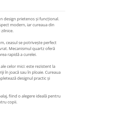
n design prietenos și funcțional.
aspect modern, iar cureaua din
zilnice.
, ceasul se potrivește perfect
nevrat. Mecanismul quartz oferă
area rapidă a curelei.
le celor mici: este rezistent la
riji în joacă sau în ploaie. Cureaua
letează designul practic și
alaj, fiind o alegere ideală pentru
ntru copii.