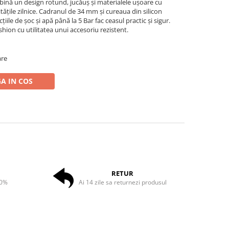
ină un design rotund, jucăuș și materialele ușoare cu
tățile zilnice. Cadranul de 34 mm și cureaua din silicon
cțiile de șoc și apă până la 5 Bar fac ceasul practic și sigur.
shion cu utilitatea unui accesoriu rezistent.
are
A IN COS
RETUR
50%
Ai 14 zile sa returnezi produsul