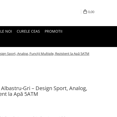
0,00
LE NOI
CURELE CEAS
PROMOTII
sign Sport, Analog, Funcții Multiple, Rezistent la Apă 5ATM
Albastru-Gri – Design Sport, Analog,
stent la Apă 5ATM