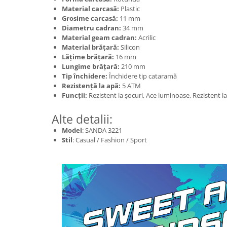
Material carcasă:
Plastic
Grosime carcasă:
11 mm
Diametru cadran:
34 mm
Material geam cadran:
Acrilic
Material brățară:
Silicon
Lățime brățară:
16 mm
Lungime brățară:
210 mm
Tip închidere:
Închidere tip cataramă
Rezistență la apă:
5 ATM
Funcții:
Rezistent la șocuri, Ace luminoase, Rezistent la
Alte detalii:
Model
: SANDA 3221
Stil
: Casual / Fashion / Sport