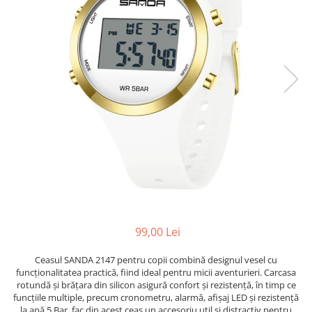
99,00 Lei
Ceasul SANDA 2147 pentru copii combină designul vesel cu
funcționalitatea practică, fiind ideal pentru micii aventurieri. Carcasa
rotundă și brățara din silicon asigură confort și rezistență, în timp ce
funcțiile multiple, precum cronometru, alarmă, afișaj LED și rezistență
la apă 5 Bar, fac din acest ceas un accesoriu util și distractiv pentru