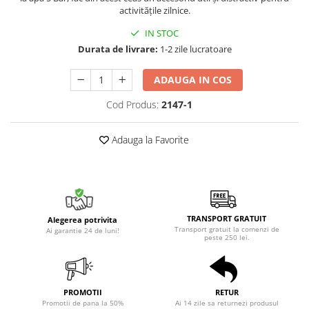
activitățile zilnice.
IN STOC
Durata de livrare:
1-2 zile lucratoare
ADAUGA IN COS
Cod Produs:
2147-1
Adauga la Favorite
TRANSPORT GRATUIT
Alegerea potrivita
Transport gratuit la comenzi de
Ai garantie 24 de luni!
peste 250 lei.
PROMOTII
RETUR
Promotii de pana la 50%
Ai 14 zile sa returnezi produsul