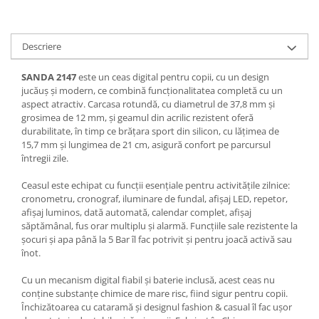
Descriere
SANDA 2147
este un ceas digital pentru copii, cu un design
jucăuș și modern, ce combină funcționalitatea completă cu un
aspect atractiv. Carcasa rotundă, cu diametrul de 37,8 mm și
grosimea de 12 mm, și geamul din acrilic rezistent oferă
durabilitate, în timp ce brățara sport din silicon, cu lățimea de
15,7 mm și lungimea de 21 cm, asigură confort pe parcursul
întregii zile.
Ceasul este echipat cu funcții esențiale pentru activitățile zilnice:
cronometru, cronograf, iluminare de fundal, afișaj LED, repetor,
afișaj luminos, dată automată, calendar complet, afișaj
săptămânal, fus orar multiplu și alarmă. Funcțiile sale rezistente la
șocuri și apa până la 5 Bar îl fac potrivit și pentru joacă activă sau
înot.
Cu un mecanism digital fiabil și baterie inclusă, acest ceas nu
conține substanțe chimice de mare risc, fiind sigur pentru copii.
Închizătoarea cu cataramă și designul fashion & casual îl fac ușor