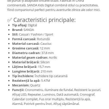
de purtat și adaptabil oricărei ocazii. Fabricat în China
continentală, SANDA Kids Digital combină stilul cu practicitatea,
fiind companionul perfect pentru aventurile zilnice ale celor mici.
✅ Caracteristici principale:
Tip afișaj:
Digital
Brand:
SANDA
Stil:
Casual / Fashion / Sport
Formă carcasă:
Rotundă
Material carcasă:
Cauciuc
Grosime carcasă:
12 mm
Diametru cadran:
37,8 mm
Material geam cadran:
Acrilic
Material brățară:
Silicon
Lățime brățară:
15,7 mm
Lungime brățară:
210 mm
Tip închidere:
Închidere tip cataramă
Rezistență la apă:
5 ATM
Mecanism:
Quartz
Funcții:
Cronometru, Iluminare de fundal, Rezistent la șocuri,
Afișaj LED, Repeater, Luminos, Dată automată, Cronograf,
Calendar complet, Fus orar multiplu, Rezistență la apă,
Alarmă, Potrivit pentru înot, Afișaj săptămânal.