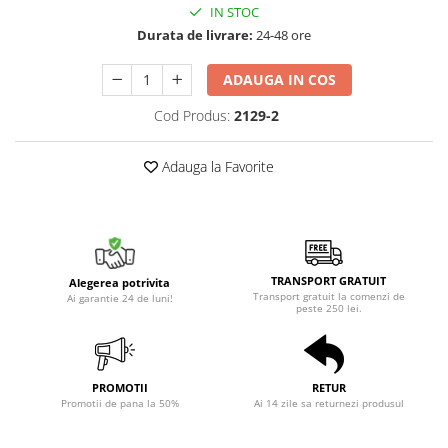
IN STOC
Durata de livrare:
24-48 ore
ADAUGA IN COS
Cod Produs:
2129-2
Adauga la Favorite
TRANSPORT GRATUIT
Alegerea potrivita
Transport gratuit la comenzi de
Ai garantie 24 de luni!
peste 250 lei.
PROMOTII
RETUR
Promotii de pana la 50%
Ai 14 zile sa returnezi produsul