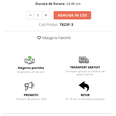
Durata de livrare:
24-48 ore
ADAUGA IN COS
Cod Produs:
T823F-3
Adauga la Favorite
TRANSPORT GRATUIT
Alegerea potrivita
Transport gratuit la comenzi de
Ai garantie 24 de luni!
peste 250 lei.
PROMOTII
RETUR
Promotii de pana la 50%
Ai 14 zile sa returnezi produsul