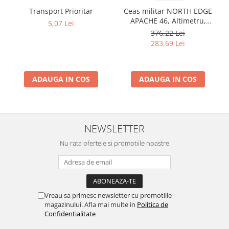
Transport Prioritar
Ceas militar NORTH EDGE
APACHE 46, Altimetru,
5,07 Lei
Barometru, Cronometru,
376,22 Lei
Termometru, Pedometru,
283,69 Lei
Busola
ADAUGA IN COS
ADAUGA IN COS
NEWSLETTER
Nu rata ofertele si promotiile noastre
Vreau sa primesc newsletter cu promotiile
magazinului. Afla mai multe in
Politica de
Confidentialitate