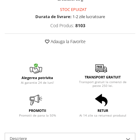
STOC EPUIZAT
Durata de livrare:
1-2 zile lucratoare
Cod Produs:
8103
Adauga la Favorite
TRANSPORT GRATUIT
Alegerea potrivita
Transport gratuit la comenzi de
Ai garantie 24 de luni!
peste 250 lei.
PROMOTII
RETUR
Promotii de pana la 50%
Ai 14 zile sa returnezi produsul
Descriere