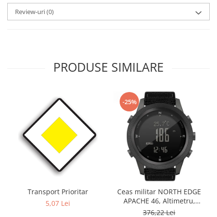
Review-uri
(0)
PRODUSE SIMILARE
-25%
Transport Prioritar
Ceas militar NORTH EDGE
APACHE 46, Altimetru,
5,07 Lei
Barometru, Cronometru,
376,22 Lei