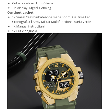
Culoare cadran: Auriu/Verde
Tip display: Digital + Analog
Continut pachet
1x Smael Ceas barbatesc de mana Sport Dual time Led
Cronograf Stil Army Militar Multifunctional Auriu Verde
1x Manual instructiuni
1x Cutie originala