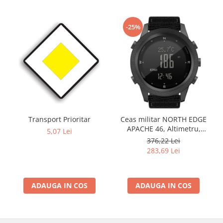
-25%
Transport Prioritar
Ceas militar NORTH EDGE
APACHE 46, Altimetru,
5,07 Lei
Barometru, Cronometru,
376,22 Lei
Termometru, Pedometru,
283,69 Lei
Busola
ADAUGA IN COS
ADAUGA IN COS