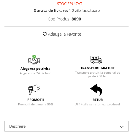
STOC EPUIZAT
Durata de livrare:
1-2 zile lucratoare
Cod Produs:
8090
Adauga la Favorite
TRANSPORT GRATUIT
Alegerea potrivita
Transport gratuit la comenzi de
Ai garantie 24 de luni!
peste 250 lei.
PROMOTII
RETUR
Promotii de pana la 50%
Ai 14 zile sa returnezi produsul
Descriere