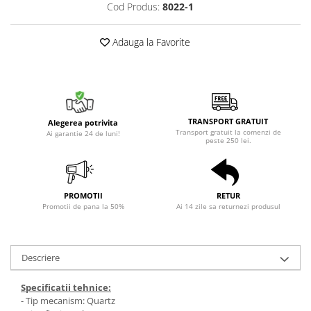
Cod Produs:
8022-1
Adauga la Favorite
TRANSPORT GRATUIT
Alegerea potrivita
Transport gratuit la comenzi de
Ai garantie 24 de luni!
peste 250 lei.
PROMOTII
RETUR
Promotii de pana la 50%
Ai 14 zile sa returnezi produsul
Descriere
Specificatii tehnice:
- Tip mecanism: Quartz