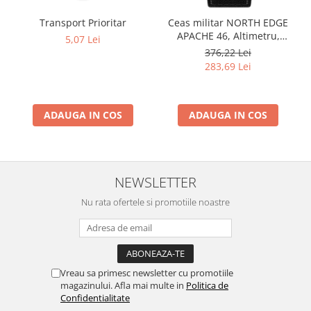
Transport Prioritar
Ceas militar NORTH EDGE
APACHE 46, Altimetru,
5,07 Lei
Barometru, Cronometru,
376,22 Lei
Termometru, Pedometru,
283,69 Lei
Busola
ADAUGA IN COS
ADAUGA IN COS
NEWSLETTER
Nu rata ofertele si promotiile noastre
Vreau sa primesc newsletter cu promotiile
magazinului. Afla mai multe in
Politica de
Confidentialitate