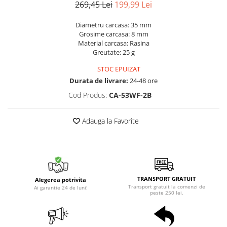
269,45 Lei
199,99 Lei
Diametru carcasa: 35 mm
Grosime carcasa: 8 mm
Material carcasa: Rasina
Greutate: 25 g
STOC EPUIZAT
Durata de livrare:
24-48 ore
Cod Produs:
CA-53WF-2B
Adauga la Favorite
TRANSPORT GRATUIT
Alegerea potrivita
Transport gratuit la comenzi de
Ai garantie 24 de luni!
peste 250 lei.