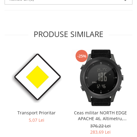
PRODUSE SIMILARE
-25%
Transport Prioritar
Ceas militar NORTH EDGE
APACHE 46, Altimetru,
5,07 Lei
Barometru, Cronometru,
376,22 Lei
Termometru, Pedometru,
283,69 Lei
Busola