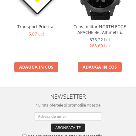
Transport Prioritar
Ceas militar NORTH EDGE
APACHE 46, Altimetru,
5,07 Lei
Barometru, Cronometru,
376,22 Lei
Termometru, Pedometru,
283,69 Lei
Busola
ADAUGA IN COS
ADAUGA IN COS
NEWSLETTER
Nu rata ofertele si promotiile noastre