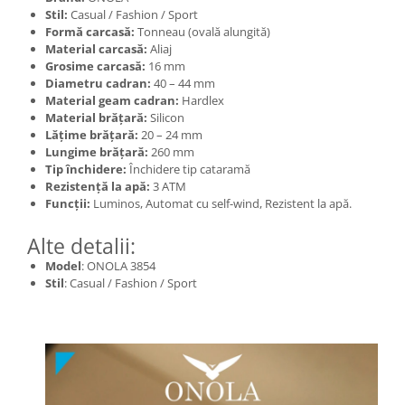
Stil:
Casual / Fashion / Sport
Formă carcasă:
Tonneau (ovală alungită)
Material carcasă:
Aliaj
Grosime carcasă:
16 mm
Diametru cadran:
40 – 44 mm
Material geam cadran:
Hardlex
Material brățară:
Silicon
Lățime brățară:
20 – 24 mm
Lungime brățară:
260 mm
Tip închidere:
Închidere tip cataramă
Rezistență la apă:
3 ATM
Funcții:
Luminos, Automat cu self-wind, Rezistent la apă.
Alte detalii:
Model
: ONOLA 3854
Stil
: Casual / Fashion / Sport