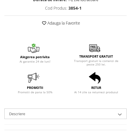
Cod Produs:
3854-1
Adauga la Favorite
TRANSPORT GRATUIT
Alegerea potrivita
Transport gratuit la comenzi de
Ai garantie 24 de luni!
peste 250 lei.
PROMOTII
RETUR
Promotii de pana la 50%
Ai 14 zile sa returnezi produsul
Descriere