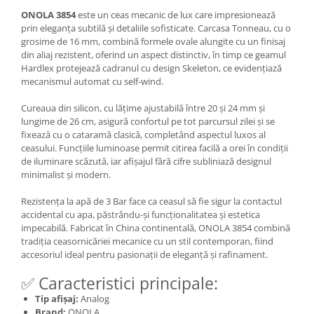
ONOLA 3854
este un ceas mecanic de lux care impresionează
prin eleganța subtilă și detaliile sofisticate. Carcasa Tonneau, cu o
grosime de 16 mm, combină formele ovale alungite cu un finisaj
din aliaj rezistent, oferind un aspect distinctiv, în timp ce geamul
Hardlex protejează cadranul cu design Skeleton, ce evidențiază
mecanismul automat cu self-wind.
Cureaua din silicon, cu lățime ajustabilă între 20 și 24 mm și
lungime de 26 cm, asigură confortul pe tot parcursul zilei și se
fixează cu o cataramă clasică, completând aspectul luxos al
ceasului. Funcțiile luminoase permit citirea facilă a orei în condiții
de iluminare scăzută, iar afișajul fără cifre subliniază designul
minimalist și modern.
Rezistența la apă de 3 Bar face ca ceasul să fie sigur la contactul
accidental cu apa, păstrându-și funcționalitatea și estetica
impecabilă. Fabricat în China continentală, ONOLA 3854 combină
tradiția ceasornicăriei mecanice cu un stil contemporan, fiind
accesoriul ideal pentru pasionații de eleganță și rafinament.
✅ Caracteristici principale:
Tip afișaj:
Analog
Brand:
ONOLA