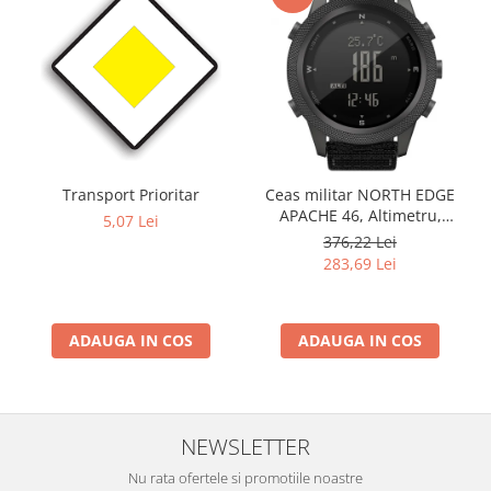
Transport Prioritar
Ceas militar NORTH EDGE
APACHE 46, Altimetru,
5,07 Lei
Barometru, Cronometru,
376,22 Lei
Termometru, Pedometru,
283,69 Lei
Busola
ADAUGA IN COS
ADAUGA IN COS
NEWSLETTER
Nu rata ofertele si promotiile noastre