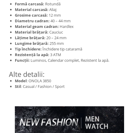
Formă carcasă:
Rotundă
Material carcasă:
Aliaj
Grosime carcasă:
12 mm
Diametru cadran:
40 – 44 mm
Material geam cadran:
Hardlex
Material brățară:
Cauciuc
Lățime brățară:
20 – 24 mm
Lungime brățară:
255 mm
Tip închidere:
Închidere tip cataramă
Rezistență la apă:
3 ATM
Funcții:
Luminos, Calendar complet, Rezistent la apă.
Alte detalii:
Model
: ONOLA 3850
Stil
: Casual / Fashion / Sport