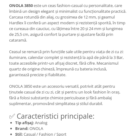
ONOLA 3850
este un ceas fashion-casual cu personalitate, care
îmbină un design elegant și minimalist cu funcționalitate practică.
Carcasa rotundă din aliaj, cu grosimea de 12 mm, și geamul
Hardlex îi conferă un aspect modern și rezistență sporită, în timp
ce cureaua din cauciuc, cu lățimea între 20 și 24 mm și lungimea
de 25,5 cm, asigură confort la purtare și ajustare facilă prin
cataramă.
Ceasul se remarcă prin funcțiile sale utile pentru viața de zi cu zi:
iluminare, calendar complet și rezistență la apă de până la 3 Bar,
toate accesibile printr-un afișaj discret, fără cifre. Mecanismul
quartz de origine chineză, împreună cu bateria inclusă,
garantează precizie și fiabilitate.
ONOLA 3850 este un accesoriu versatil, potrivit atât pentru
ținutele casual de zi cu zi, cât și pentru un look fashion în oraș,
fără a folosi substanțe chimice periculoase și fără ambalaj
suplimentar, promovând simplitatea și stilul durabil.
✅ Caracteristici principale:
Tip afișaj:
Analog
Brand:
ONOLA
Stil:
Casual / Fashion / Sport