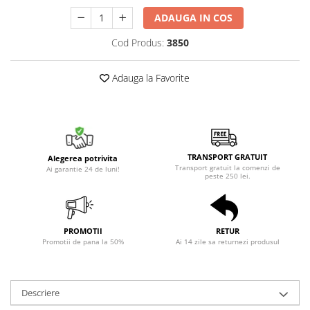
ADAUGA IN COS
Cod Produs:
3850
Adauga la Favorite
TRANSPORT GRATUIT
Alegerea potrivita
Transport gratuit la comenzi de
Ai garantie 24 de luni!
peste 250 lei.
PROMOTII
RETUR
Promotii de pana la 50%
Ai 14 zile sa returnezi produsul
Descriere