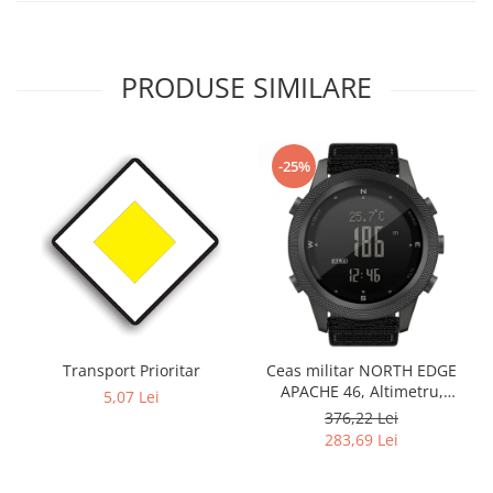
PRODUSE SIMILARE
-25%
Transport Prioritar
Ceas militar NORTH EDGE
APACHE 46, Altimetru,
5,07 Lei
Barometru, Cronometru,
376,22 Lei
Termometru, Pedometru,
283,69 Lei
Busola