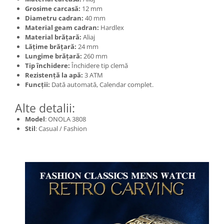
Grosime carcasă:
12 mm
Diametru cadran:
40 mm
Material geam cadran:
Hardlex
Material brățară:
Aliaj
Lățime brățară:
24 mm
Lungime brățară:
260 mm
Tip închidere:
Închidere tip clemă
Rezistență la apă:
3 ATM
Funcții:
Dată automată, Calendar complet.
Alte detalii:
Model
: ONOLA 3808
Stil
: Casual / Fashion