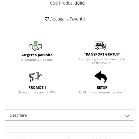
Cod Produs:
3808
Adauga la Favorite
TRANSPORT GRATUIT
Alegerea potrivita
Transport gratuit la comenzi de
Ai garantie 24 de luni!
peste 250 lei.
PROMOTII
RETUR
Promotii de pana la 50%
Ai 14 zile sa returnezi produsul
Descriere