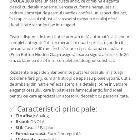
ONOLA 3808
este un ceas cu stil antic, ce combină eleganța
clasică cu detalii moderne. Carcasa cu formă neregulată și
cadranul protejat de geamul Hardlex conferă un aspect distinct,
în timp ce aliajul robust al carcasei și cureaua din aliaj oferă
durabilitate și confort pe întreaga zi.
Ceasul dispune de funcții utile precum dată automată și calendar
complet, integrate într-un mecanism quartz precis, ușor de citit
pe cadranul de 40 mm. Închizătoarea tip cataramă cu apăsare
(Push Button Hidden Clasp) asigură fixarea sigură a curelei de 26
cm, cu lățimea de 24 mm, completând designul sofisticat.
Rezistența la apă de 3 Bar permite purtarea ceasului în situații
cotidiene fără griji, cum ar fi stropi de apă sau ploaie ușoară. Cutia
de ambalaj din hârtie reflectă atenția la detalii și pune în valoare
eleganța ceasului, care își păstrează farmecul antic, fiind ideal
pentru cei care apreciază un accesoriu deosebit cu personalitate.
✅ Caracteristici principale:
Tip afișaj:
Analog
Brand:
ONOLA
Stil:
Casual / Fashion
Formă carcasă:
Formă neregulată
Material carcasă:
Aliaj