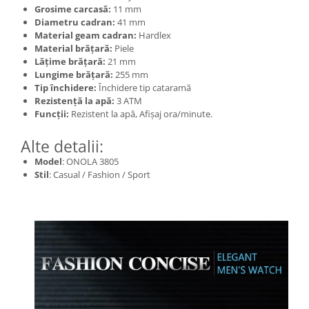
Grosime carcasă:
11 mm
Diametru cadran:
41 mm
Material geam cadran:
Hardlex
Material brățară:
Piele
Lățime brățară:
21 mm
Lungime brățară:
255 mm
Tip închidere:
Închidere tip cataramă
Rezistență la apă:
3 ATM
Funcții:
Rezistent la apă, Afișaj ora/minute.
Alte detalii:
Model
: ONOLA 3805
Stil
: Casual / Fashion / Sport