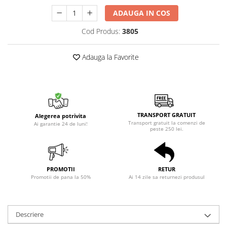
ADAUGA IN COS
Cod Produs:
3805
Adauga la Favorite
TRANSPORT GRATUIT
Alegerea potrivita
Transport gratuit la comenzi de
Ai garantie 24 de luni!
peste 250 lei.
PROMOTII
RETUR
Promotii de pana la 50%
Ai 14 zile sa returnezi produsul
Descriere