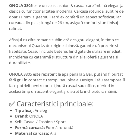
ONOLA 3805
este un ceas fashion & casual care îmbină eleganța
clasică cu funcționalitatea modernă. Carcasa rotundă, subțire de
doar 11 mm, și geamul Hardlex conferă un aspect sofisticat, iar
cureaua din piele, lungă de 26 cm, asigură confort și un finisaj
rafinat.
Afișajul cu cifre romane subliniază designul elegant, în timp ce
mecanismul Quartz, de origine chineză, garantează precizie și
fiabilitate. Ceasul include baterie, fiind gata de utilizare imediat.
Închiderea cu cataramă și structura din aliaj oferă siguranță și
durabilitate.
ONOLA 3805 este rezistent la apă până la 3 Bar, putând fi purtat
fără griji în contact cu stropii sau ploaia. Designul său atemporal îl
face potrivit pentru orice ținută casual sau office, oferind în
același timp un accent elegant și discret la încheietura mâinii.
✅ Caracteristici principale:
Tip afișaj:
Analog
Brand:
ONOLA
Stil:
Casual / Fashion / Sport
Formă carcasă:
Formă rotundă
Material carcasă:
Aliaj