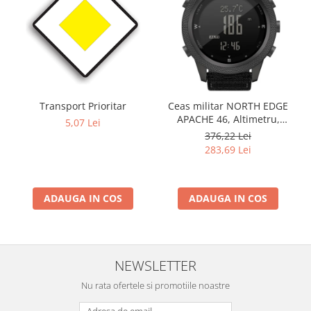
Transport Prioritar
Ceas militar NORTH EDGE
APACHE 46, Altimetru,
5,07 Lei
Barometru, Cronometru,
376,22 Lei
Termometru, Pedometru,
283,69 Lei
Busola
ADAUGA IN COS
ADAUGA IN COS
NEWSLETTER
Nu rata ofertele si promotiile noastre