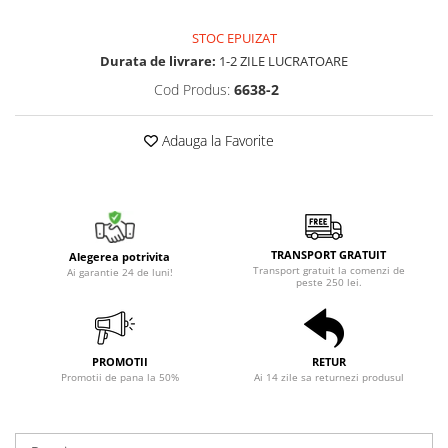
STOC EPUIZAT
Durata de livrare:
1-2 ZILE LUCRATOARE
Cod Produs:
6638-2
Adauga la Favorite
TRANSPORT GRATUIT
Alegerea potrivita
Transport gratuit la comenzi de
Ai garantie 24 de luni!
peste 250 lei.
PROMOTII
RETUR
Promotii de pana la 50%
Ai 14 zile sa returnezi produsul