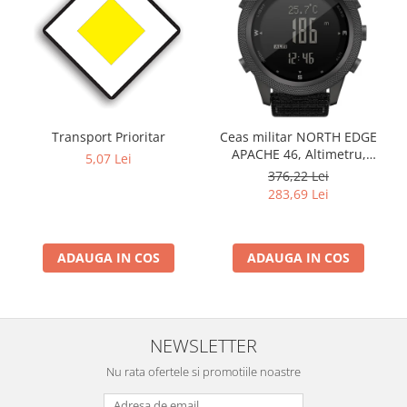
Transport Prioritar
Ceas militar NORTH EDGE
APACHE 46, Altimetru,
5,07 Lei
Barometru, Cronometru,
376,22 Lei
Termometru, Pedometru,
283,69 Lei
Busola
ADAUGA IN COS
ADAUGA IN COS
NEWSLETTER
Nu rata ofertele si promotiile noastre