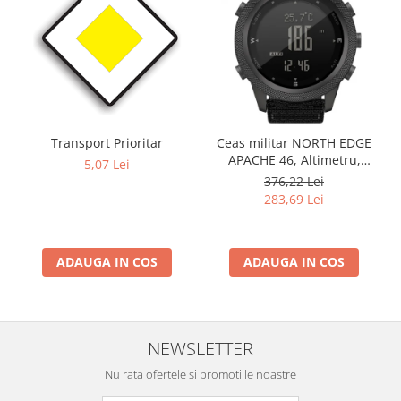
Transport Prioritar
Ceas militar NORTH EDGE
APACHE 46, Altimetru,
5,07 Lei
Barometru, Cronometru,
376,22 Lei
Termometru, Pedometru,
283,69 Lei
Busola
ADAUGA IN COS
ADAUGA IN COS
NEWSLETTER
Nu rata ofertele si promotiile noastre