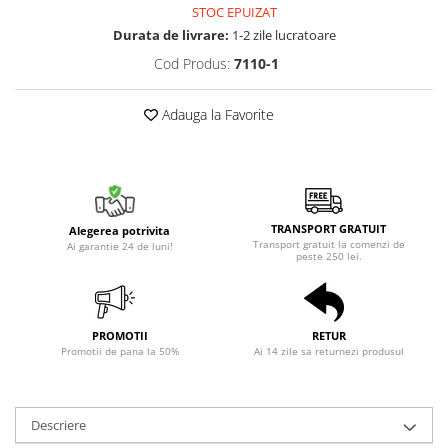
STOC EPUIZAT
Durata de livrare:
1-2 zile lucratoare
Cod Produs:
7110-1
Adauga la Favorite
TRANSPORT GRATUIT
Alegerea potrivita
Transport gratuit la comenzi de
Ai garantie 24 de luni!
peste 250 lei.
PROMOTII
RETUR
Promotii de pana la 50%
Ai 14 zile sa returnezi produsul
Descriere