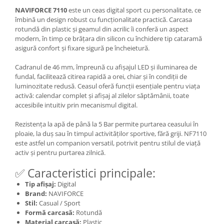
NAVIFORCE 7110
este un ceas digital sport cu personalitate, ce
îmbină un design robust cu funcționalitate practică. Carcasa
rotundă din plastic și geamul din acrilic îi conferă un aspect
modern, în timp ce brățara din silicon cu închidere tip cataramă
asigură confort și fixare sigură pe încheietură.
Cadranul de 46 mm, împreună cu afișajul LED și iluminarea de
fundal, facilitează citirea rapidă a orei, chiar și în condiții de
luminozitate redusă. Ceasul oferă funcții esențiale pentru viața
activă: calendar complet și afișaj al zilelor săptămânii, toate
accesibile intuitiv prin mecanismul digital.
Rezistența la apă de până la 5 Bar permite purtarea ceasului în
ploaie, la duș sau în timpul activităților sportive, fără griji. NF7110
este astfel un companion versatil, potrivit pentru stilul de viață
activ și pentru purtarea zilnică.
✅ Caracteristici principale:
Tip afișaj:
Digital
Brand:
NAVIFORCE
Stil:
Casual / Sport
Formă carcasă:
Rotundă
Material carcasă:
Plastic