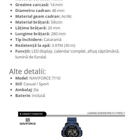
Grosime carcasă:
14 mm
Diametru cadran:
46 mm
Material geam cadran:
Acrilic
Material brățară:
Silicon
Lățime brățară:
20 mm
Lungime brățară:
260 mm
Tip închidere:
Cataramă
Rezistență la apă:
3 ATM (30 m)
Funcții:
LED display, calendar complet, afișaj săptămână,
lumină de fundal.
Alte detalii:
Model
: NAVIFORCE 7110
Stil
: Casual / Sport
Ambalaj
: Da
Baterie
: Inclusă