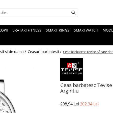
COPII
BRATARI FITNESS
SMART RINGS
SMARTWATCH
MODE
sti si de dama /
Ceasuri barbatesti /
Ceas barbatesc Tevise Afisare da
Ceas barbatesc Tevise
Argintiu
298,94 Lei
202,34 Lei