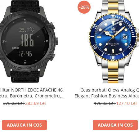
-28%
ilitar NORTH EDGE APACHE 46,
Ceas barbati Olevs Analog 
etru, Barometru, Cronometru,
Elegant Fashion Business Albas
ometru, Pedometru, Busola
376,22 Lei
283,69 Lei
176,92 Lei
127,10 Lei
ADAUGA IN COS
ADAUGA IN COS