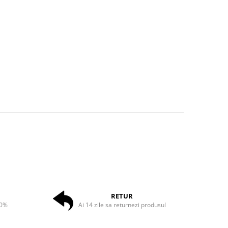
RETUR
50%
Ai 14 zile sa returnezi produsul