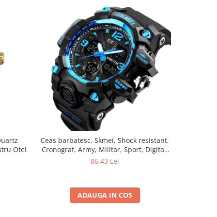
Quartz
Ceas barbatesc, Skmei, Shock resistant,
Ceas ba
tru Otel
Cronograf, Army, Militar, Sport, Digital,
Clasic Ret
Rezistent la apa si socuri, Albastru
Fa
86,43 Lei
ADAUGA IN COS