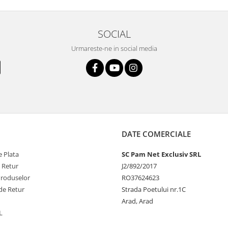
SOCIAL
Urmareste-ne in social media
DATE COMERCIALE
 Plata
SC Pam Net Exclusiv SRL
e Retur
J2/892/2017
Produselor
RO37624623
de Retur
Strada Poetului nr.1C
Arad, Arad
L