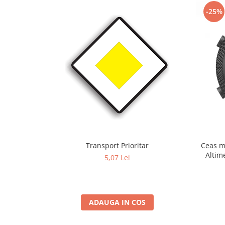
-25%
Transport Prioritar
Ceas m
Altim
5,07 Lei
Term
ADAUGA IN COS