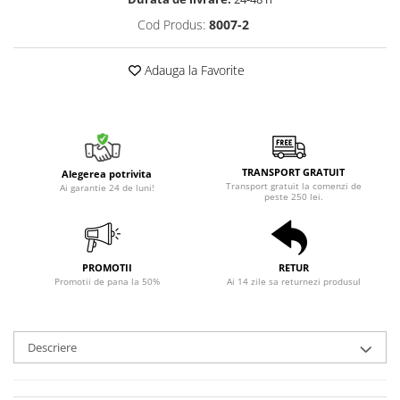
Cod Produs:
8007-2
Adauga la Favorite
TRANSPORT GRATUIT
Alegerea potrivita
Transport gratuit la comenzi de
Ai garantie 24 de luni!
peste 250 lei.
PROMOTII
RETUR
Promotii de pana la 50%
Ai 14 zile sa returnezi produsul
Descriere