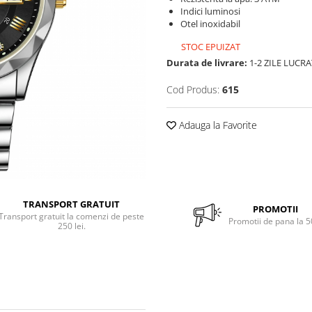
Indici luminosi
Otel inoxidabil
STOC EPUIZAT
Durata de livrare:
1-2 ZILE LUCR
Cod Produs:
615
Adauga la Favorite
TRANSPORT GRATUIT
PROMOTII
Transport gratuit la comenzi de peste
Promotii de pana la 
250 lei.