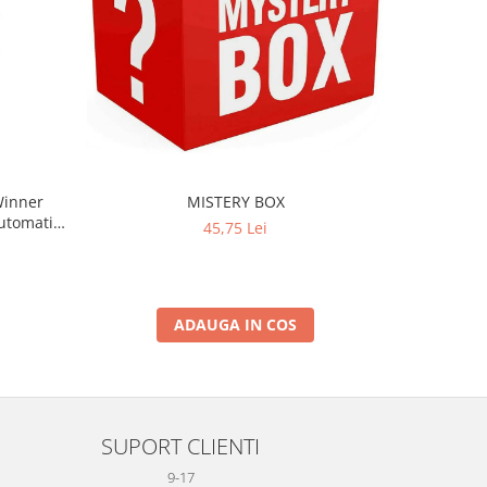
-7%
Winner
MISTERY BOX
Ceas barba
Automatic
Cronograf,
45,75 Lei
t
Rez
ADAUGA IN COS
SUPORT CLIENTI
9-17