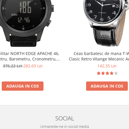
ilitar NORTH EDGE APACHE 46,
Ceas barbatesc de mana T-
etru, Barometru, Cronometru,
Clasic Retro Vitange Mecanic 
ometru, Pedometru, Busola
Fashion Casual Elegan
376,22 Lei
283,69 Lei
142,35 Lei
ADAUGA IN COS
ADAUGA IN COS
SOCIAL
Urmareste-ne in social media