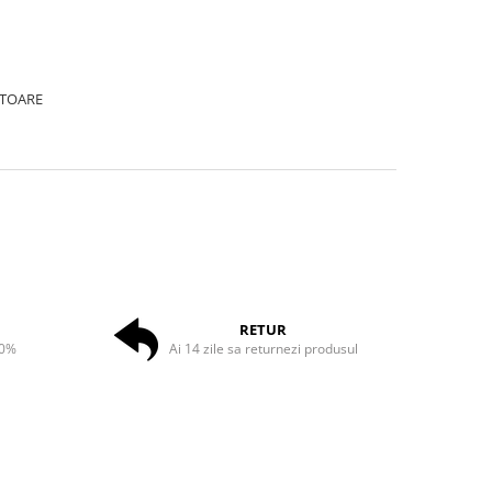
ATOARE
RETUR
50%
Ai 14 zile sa returnezi produsul