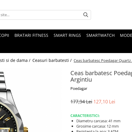
COPII
BRATARI FITNESS
SMART RINGS
SMARTWATCH
MODE
sti si de dama /
Ceasuri barbatesti /
Ceas barbatesc Poedagar Quartz A
Ceas barbatesc Poedag
Argintiu
Poedagar
177,94 Lei
127,10 Lei
CARACTERISTICI:
Diametru carcasa: 41 mm
Grosime carcasa: 12 mm
Rezistenta la apa: 3 ATM