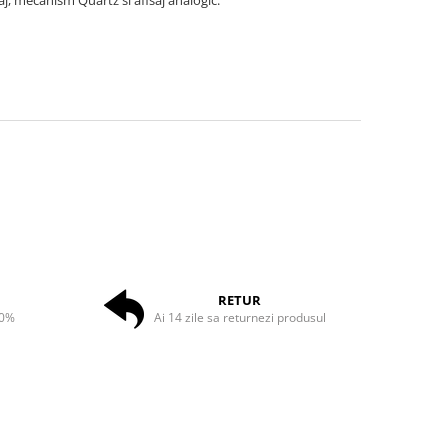
iaj, mecanism Quartz si afisaj analogic.
RETUR
50%
Ai 14 zile sa returnezi produsul