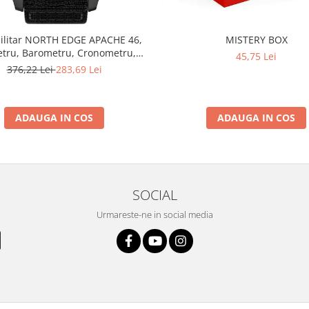
ilitar NORTH EDGE APACHE 46,
MISTERY BOX
etru, Barometru, Cronometru,
45,75 Lei
ometru, Pedometru, Busola
376,22 Lei
283,69 Lei
ADAUGA IN COS
ADAUGA IN COS
SOCIAL
Urmareste-ne in social media