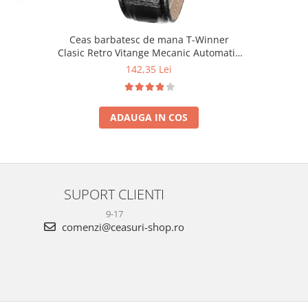
Ceas barbatesc de mana T-Winner
Ceas de 
Clasic Retro Vitange Mecanic Automatic
Afisaj Digi
Fashion Casual Elegant
142,35 Lei
ADAUGA IN COS
SUPORT CLIENTI
9-17
comenzi@ceasuri-shop.ro