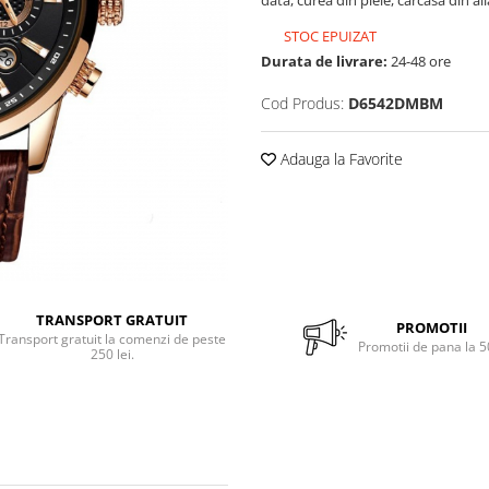
data, curea din piele, carcasa din al
STOC EPUIZAT
Durata de livrare:
24-48 ore
Cod Produs:
D6542DMBM
Adauga la Favorite
TRANSPORT GRATUIT
PROMOTII
Transport gratuit la comenzi de peste
Promotii de pana la 
250 lei.