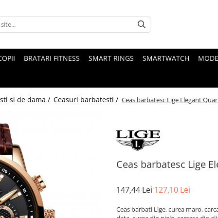
COPII
BRATARI FITNESS
SMART RINGS
SMARTWATCH
MODE
sti si de dama /
Ceasuri barbatesti /
Ceas barbatesc Lige Elegant Quart
Ceas barbatesc Lige El
147,44 Lei
127,10 Lei
Ceas barbati Lige, curea maro, carca