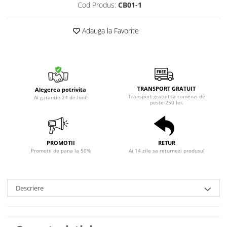
Cod Produs:
CB01-1
Adauga la Favorite
TRANSPORT GRATUIT
Alegerea potrivita
Transport gratuit la comenzi de
Ai garantie 24 de luni!
peste 250 lei.
PROMOTII
RETUR
Promotii de pana la 50%
Ai 14 zile sa returnezi produsul
Descriere