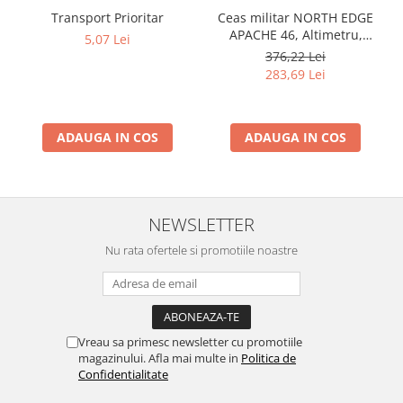
Transport Prioritar
Ceas militar NORTH EDGE
APACHE 46, Altimetru,
5,07 Lei
Barometru, Cronometru,
376,22 Lei
Termometru, Pedometru,
283,69 Lei
Busola
ADAUGA IN COS
ADAUGA IN COS
NEWSLETTER
Nu rata ofertele si promotiile noastre
Vreau sa primesc newsletter cu promotiile
magazinului. Afla mai multe in
Politica de
Confidentialitate