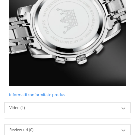
Informatii conformitate produs
Video
(1)
Review-uri
(0)