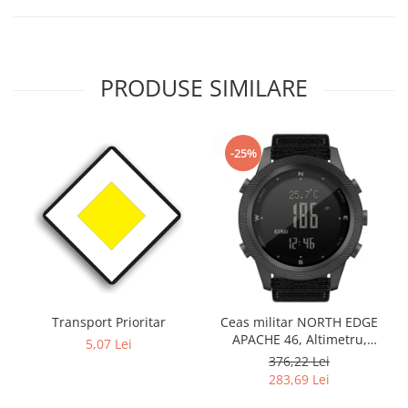
PRODUSE SIMILARE
-25%
Transport Prioritar
Ceas militar NORTH EDGE
APACHE 46, Altimetru,
5,07 Lei
Barometru, Cronometru,
376,22 Lei
Termometru, Pedometru,
283,69 Lei
Busola