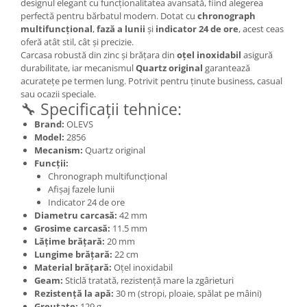
designul elegant cu funcționalitatea avansată, fiind alegerea
perfectă pentru bărbatul modern. Dotat cu
chronograph
multifuncțional
,
fază a lunii
și
indicator 24 de ore
, acest ceas
oferă atât stil, cât și precizie.
Carcasa robustă din zinc și brățara din
oțel inoxidabil
asigură
durabilitate, iar mecanismul
Quartz original
garantează
acuratețe pe termen lung. Potrivit pentru ținute business, casual
sau ocazii speciale.
🔧 Specificații tehnice:
Brand:
OLEVS
Model:
2856
Mecanism:
Quartz original
Funcții:
Chronograph multifuncțional
Afișaj fazele lunii
Indicator 24 de ore
Diametru carcasă:
42 mm
Grosime carcasă:
11.5 mm
Lățime brățară:
20 mm
Lungime brățară:
22 cm
Material brățară:
Oțel inoxidabil
Geam:
Sticlă tratată, rezistență mare la zgârieturi
Rezistență la apă:
30 m (stropi, ploaie, spălat pe mâini)
Greutate:
129 g