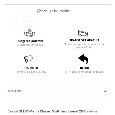
Adauga la Favorite
TRANSPORT GRATUIT
Alegerea potrivita
Transport gratuit la comenzi de
Ai garantie 24 de luni!
peste 250 lei.
PROMOTII
RETUR
Promotii de pana la 50%
Ai 14 zile sa returnezi produsul
Descriere
Ceasul
OLEVS Men’s Classic Multifunctional 2856
îmbină