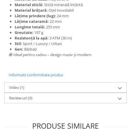
Material sticlă:
Sticlă minerală întărită
Material brățară:
Oțel inoxidabil
Lățime prindere (lug):
24 mm
Lățime cataramă:
22 mm
Lungime totală:
255 mm
Greutate:
197 g
Rezistență la apă:
3 ATM (30 m)
Stil:
Sport / Luxury / Urban
Gen:
Bărbați
🎁 Ideal pentru cadou – design masiv și modern.
Informatii conformitate produs
Video
(1)
Review-uri
(0)
PRODUSE SIMILARE