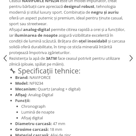
Ceasul
NAVIFORCE NF9234
este un model impunător, creat
pentru bărbații care apreciază
designul robust
, tehnologia
modernă și stilul luxury sport. Combinația de
negru și auriu
oferă un aspect puternic și premium, ideal pentru ținute casual,
sport sau streetwear.
Afișajul
analog-digital
permite citirea rapidă a orei și a funcțiilor,
iar
iluminarea de noapte
asigură vizibilitate excelentă în
condiții de lumină scăzută. Brățara din
oțel inoxidabil
și carcasa
solidă oferă durabilitate, în timp ce sticla minerală întărită
protejează împotriva zgârieturilor.
Rezistența la apă de
3ATM
face ceasul potrivit pentru utilizare
zilnică (ploaie, spălat pe mâini).
🔧 Specificații tehnice:
Brand:
NAVIFORCE
Model:
NF9234
Mecanism:
Quartz (analog + digital)
Afișaj:
Analog-Digital
Funcții:
Chronograph
Lumină de noapte
Afișaj digital
Diametru carcasă:
47 mm
Grosime carcasă:
18 mm
Material carcasă:
Aliaj de zinc