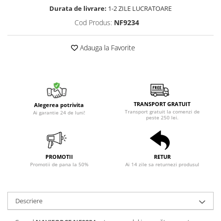
Durata de livrare:
1-2 ZILE LUCRATOARE
Cod Produs:
NF9234
Adauga la Favorite
TRANSPORT GRATUIT
Alegerea potrivita
Transport gratuit la comenzi de
Ai garantie 24 de luni!
peste 250 lei.
PROMOTII
RETUR
Promotii de pana la 50%
Ai 14 zile sa returnezi produsul
Descriere