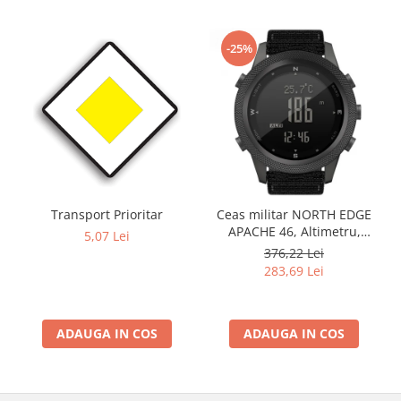
-25%
Transport Prioritar
Ceas militar NORTH EDGE
APACHE 46, Altimetru,
5,07 Lei
Barometru, Cronometru,
376,22 Lei
Termometru, Pedometru,
283,69 Lei
Busola
ADAUGA IN COS
ADAUGA IN COS