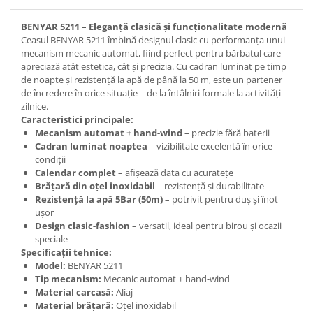
BENYAR 5211 – Eleganță clasică și funcționalitate modernă
Ceasul BENYAR 5211 îmbină designul clasic cu performanța unui
mecanism mecanic automat, fiind perfect pentru bărbatul care
apreciază atât estetica, cât și precizia. Cu cadran luminat pe timp
de noapte și rezistență la apă de până la 50 m, este un partener
de încredere în orice situație – de la întâlniri formale la activități
zilnice.
Caracteristici principale:
Mecanism automat + hand-wind
– precizie fără baterii
Cadran luminat noaptea
– vizibilitate excelentă în orice
condiții
Calendar complet
– afișează data cu acuratețe
Brățară din oțel inoxidabil
– rezistență și durabilitate
Rezistență la apă 5Bar (50m)
– potrivit pentru duș și înot
ușor
Design clasic-fashion
– versatil, ideal pentru birou și ocazii
speciale
Specificații tehnice:
Model:
BENYAR 5211
Tip mecanism:
Mecanic automat + hand-wind
Material carcasă:
Aliaj
Material brățară:
Oțel inoxidabil