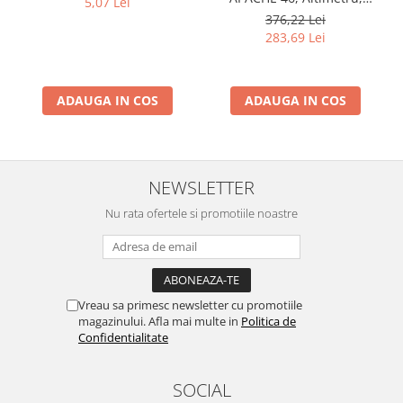
5,07 Lei
Barometru, Cronometru,
376,22 Lei
Termometru, Pedometru,
283,69 Lei
Busola
ADAUGA IN COS
ADAUGA IN COS
NEWSLETTER
Nu rata ofertele si promotiile noastre
Vreau sa primesc newsletter cu promotiile
magazinului. Afla mai multe in
Politica de
Confidentialitate
SOCIAL