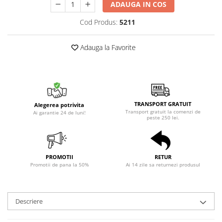
ADAUGA IN COS
Cod Produs:
5211
Adauga la Favorite
TRANSPORT GRATUIT
Alegerea potrivita
Transport gratuit la comenzi de
Ai garantie 24 de luni!
peste 250 lei.
PROMOTII
RETUR
Promotii de pana la 50%
Ai 14 zile sa returnezi produsul
Descriere