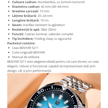
Culoare cadran:
Numberless, cu lumină nocturnă
Diametru cadran:
42 mm (40–44 mm)
Grosime carcasă:
15 mm
Lățime brățară:
20–24 mm
Lungime brățară:
19 cm
Geam:
Hardlex rezistent la zgârieturi
Rezistență la apă:
5Bar (50m)
Funcții:
Cadran luminat, calendar complet
Tip închidere:
Folding clasp cu siguranță
Pachetul conține:
Ceas BENYAR 5211
Cutie originală BENYAR
Manual de utilizare
BENYAR 5211 este alegerea ideală pentru cei care doresc un ceas
elegant, robust și funcțional, capabil să impresioneze atât prin
design, cât și prin performanță.