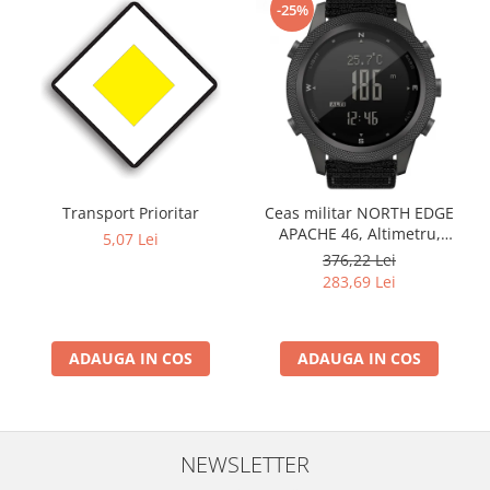
-25%
Transport Prioritar
Ceas militar NORTH EDGE
APACHE 46, Altimetru,
5,07 Lei
Barometru, Cronometru,
376,22 Lei
Termometru, Pedometru,
283,69 Lei
Busola
ADAUGA IN COS
ADAUGA IN COS
NEWSLETTER