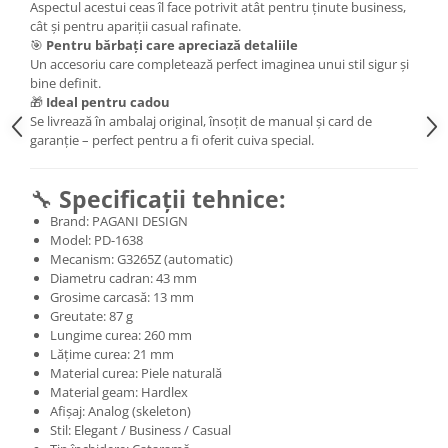
Aspectul acestui ceas îl face potrivit atât pentru ținute business,
cât și pentru apariții casual rafinate.
🎯
Pentru bărbați care apreciază detaliile
Un accesoriu care completează perfect imaginea unui stil sigur și
bine definit.
🎁
Ideal pentru cadou
Se livrează în ambalaj original, însoțit de manual și card de
garanție – perfect pentru a fi oferit cuiva special.
🔧
Specificații tehnice:
Brand: PAGANI DESIGN
Model: PD-1638
Mecanism: G3265Z (automatic)
Diametru cadran: 43 mm
Grosime carcasă: 13 mm
Greutate: 87 g
Lungime curea: 260 mm
Lățime curea: 21 mm
Material curea: Piele naturală
Material geam: Hardlex
Afișaj: Analog (skeleton)
Stil: Elegant / Business / Casual