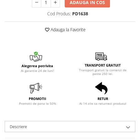
ADAUGA IN COS
Cod Produs:
PD1638
Adauga la Favorite
TRANSPORT GRATUIT
Alegerea potrivita
Transport gratuit la comenzi de
Ai garantie 24 de luni!
peste 250 lei.
PROMOTII
RETUR
Promotii de pana la 50%
Ai 14 zile sa returnezi produsul
Descriere