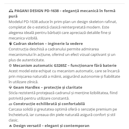
🕰️
PAGANI DESIGN PD-1638 – eleganță mecanică în formă
pură
Modelul PD-1638 aduce în prim-plan un design skeleton rafinat,
completat de o estetică clasică reinterpretată modern. Este
alegerea ideală pentru bărbații care apreciază detaliile fine și
mecanica vizibilă.
🧠
Cadran skeleton – inginerie la vedere
Construcția deschisă a cadranului permite admirarea
mecanismului în acțiune, oferind un efect vizual captivant și un
plus de autenticitate.
⚙️
Mecanism automatic G3265Z – funcționare fără baterie
Acest model este echipat cu mecanism automatic, care se încarcă
prin mișcarea naturală a mâinii, asigurând autonomie și fiabilitate
în utilizare zilnică.
💎
Geam Hardlex – protecție și claritate
Sticla rezistentă protejează cadranul și menține lizibilitatea, fiind
potrivită pentru utilizare constantă.
🧱
Construcție echilibrată și confortabilă
Carcasa solidă și greutatea optimă oferă o senzație premium pe
încheietură, iar cureaua din piele naturală asigură confort și stil
clasic.
🔥
Design versatil – elegant și contemporan