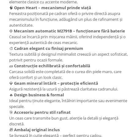
elemente clasice cu accente moderne.
🧠
Open Heart – mecanismul prinde viață
Fereastra poziționată pe cadran oferă o privire directă asupra
mecanismului în funcțiune, adăugând un plus de rafinament și
autenticitate.
⚙️
Mecanism automatic M2791B – funcționare fără baterie
Ceasul se încarcă prin mișcarea mâinii, oferind independență și o
experiență autentică de ceas mecanic.
🎨
Cadran elegant cu finisaj premium
Textura subtilă și designul minimalist creează un aspect sofisticat,
potrivit pentru ocazii formale.
🧱
Construcție echilibrată și confortabilă
Carcasa solidă este completată de o curea din piele maro, care
oferă confort și un look clasic.
💎
Geam mineral întărit – protecție eficientă
Asigură rezistență la uzură și păstrează claritatea cadranului.
🔥
Design business & formal
Ideal pentru ținute elegante, întâlniri importante sau evenimente
speciale.
🎯
Accesoriu pentru stil rafinat
Un ceas care transmite bun gust, atenție la detalii și eleganță
discretă.
🎁
Ambalaj original inclus
Se livrează în cutie elegantă – perfect pentru cadou.