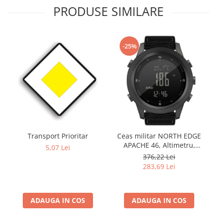
PRODUSE SIMILARE
-25%
Transport Prioritar
Ceas militar NORTH EDGE
APACHE 46, Altimetru,
5,07 Lei
Barometru, Cronometru,
376,22 Lei
Termometru, Pedometru,
283,69 Lei
Busola
ADAUGA IN COS
ADAUGA IN COS