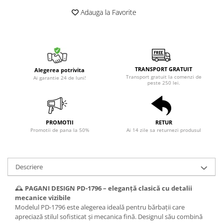
Adauga la Favorite
TRANSPORT GRATUIT
Alegerea potrivita
Transport gratuit la comenzi de
Ai garantie 24 de luni!
peste 250 lei.
PROMOTII
RETUR
Promotii de pana la 50%
Ai 14 zile sa returnezi produsul
Descriere
🕰️
PAGANI DESIGN PD-1796 – eleganță clasică cu detalii
mecanice vizibile
Modelul PD-1796 este alegerea ideală pentru bărbații care
apreciază stilul sofisticat și mecanica fină. Designul său combină