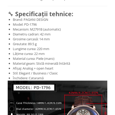
🔧
Specificații tehnice:
Brand: PAGANI DESIGN
Model: PD-1796
Mecanism: M2791B (automatic)
Diametru cadran: 42 mm
Grosime carcasă: 14 mm
Greutate: 89.5 g
Lungime curea: 220 mm
Lățime curea: 22 mm
Material curea: Piele (maro)
Material geam: Sticlă minerală întărită
Afișaj: Analog + open heart
Stil: Elegant / Business / Clasic
Închidere: Cataramă