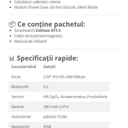
Calculator, calendar, vreme
Moduri: Power Save, Do Not Disturb, Silent Mode
📦
Ce conține pachetul:
Smartwatch
Zeblaze GTS 3
Cablu de încărcare magnetic
Manual de utilizare
📊
Specificații rapide:
Caracteristică
Detalii
Ecran
2.03” IPS HD, 240×296 px
Bluetooth
5.2
Senzori
HR, SpO₂, Accelerometru, Proximitate
Baterie
280 mAh Li-Pol
Autonomie
până la 15 zile
Rezistență
IP68