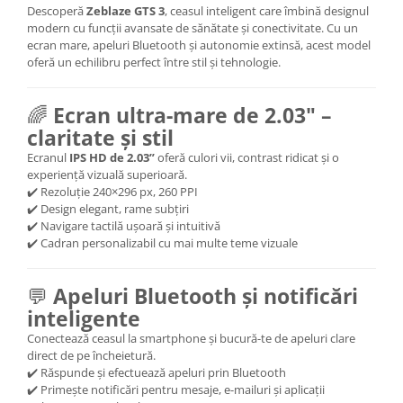
Descoperă
Zeblaze GTS 3
, ceasul inteligent care îmbină designul
modern cu funcții avansate de sănătate și conectivitate. Cu un
ecran mare, apeluri Bluetooth și autonomie extinsă, acest model
oferă un echilibru perfect între stil și tehnologie.
🌈
Ecran ultra-mare de 2.03" –
claritate și stil
Ecranul
IPS HD de 2.03”
oferă culori vii, contrast ridicat și o
experiență vizuală superioară.
✔️ Rezoluție 240×296 px, 260 PPI
✔️ Design elegant, rame subțiri
✔️ Navigare tactilă ușoară și intuitivă
✔️ Cadran personalizabil cu mai multe teme vizuale
💬
Apeluri Bluetooth și notificări
inteligente
Conectează ceasul la smartphone și bucură-te de apeluri clare
direct de pe încheietură.
✔️ Răspunde și efectuează apeluri prin Bluetooth
✔️ Primește notificări pentru mesaje, e-mailuri și aplicații