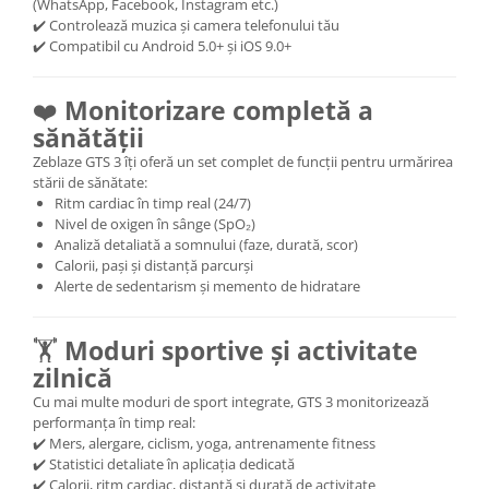
(WhatsApp, Facebook, Instagram etc.)
✔️ Controlează muzica și camera telefonului tău
✔️ Compatibil cu Android 5.0+ și iOS 9.0+
❤️
Monitorizare completă a
sănătății
Zeblaze GTS 3 îți oferă un set complet de funcții pentru urmărirea
stării de sănătate:
Ritm cardiac în timp real (24/7)
Nivel de oxigen în sânge (SpO₂)
Analiză detaliată a somnului (faze, durată, scor)
Calorii, pași și distanță parcurși
Alerte de sedentarism și memento de hidratare
🏋️
Moduri sportive și activitate
zilnică
Cu mai multe moduri de sport integrate, GTS 3 monitorizează
performanța în timp real:
✔️ Mers, alergare, ciclism, yoga, antrenamente fitness
✔️ Statistici detaliate în aplicația dedicată
✔️ Calorii, ritm cardiac, distanță și durată de activitate