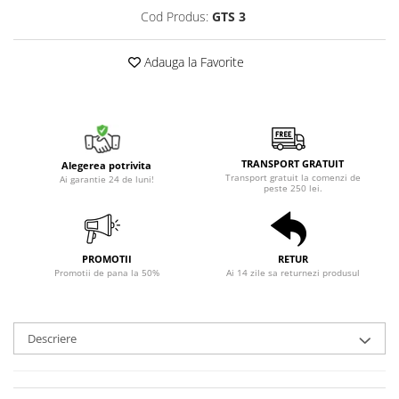
Cod Produs:
GTS 3
Adauga la Favorite
TRANSPORT GRATUIT
Alegerea potrivita
Transport gratuit la comenzi de
Ai garantie 24 de luni!
peste 250 lei.
PROMOTII
RETUR
Promotii de pana la 50%
Ai 14 zile sa returnezi produsul
Descriere