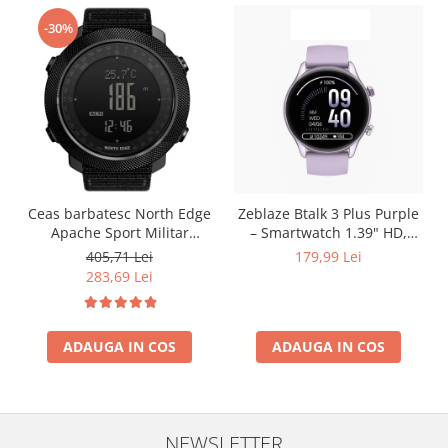
-30%
Ceas barbatesc North Edge
Zeblaze Btalk 3 Plus Purple
Apache Sport Militar
– Smartwatch 1.39" HD,
Altimetru Busola
Apeluri Bluetooth, HR,
405,71 Lei
179,99 Lei
Temperatura Barometru
SpO₂, Fitness, 14 Zile
283,69 Lei
Alarma Negru
ADAUGA IN COS
ADAUGA IN COS
NEWSLETTER