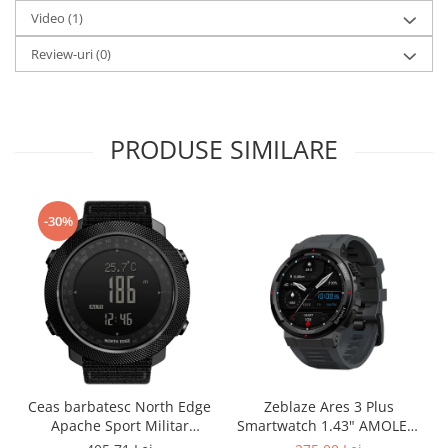
Video
(1)
Review-uri
(0)
PRODUSE SIMILARE
-30%
Ceas barbatesc North Edge
Zeblaze Ares 3 Plus
Apache Sport Militar
Smartwatch 1.43" AMOLED,
Altimetru Busola
Voice Call, 3D Health