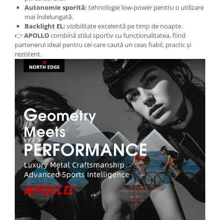
Autonomie sporită:
tehnologie low-power pentru o utilizare
mai îndelungată.
Backlight EL:
vizibilitate excelentă pe timp de noapte.
👉
APOLLO
combină stilul sportiv cu funcționalitatea, fiind
partenerul ideal pentru cei care caută un ceas fiabil, practic și
rezistent.