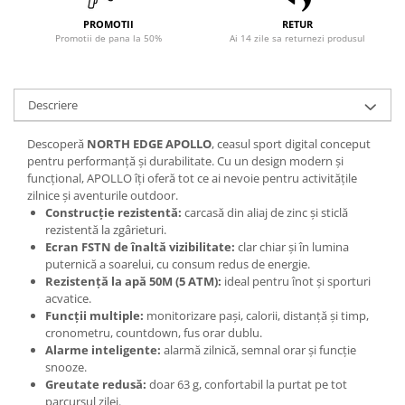
PROMOTII
RETUR
Promotii de pana la 50%
Ai 14 zile sa returnezi produsul
Descriere
Descoperă
NORTH EDGE APOLLO
, ceasul sport digital conceput
pentru performanță și durabilitate. Cu un design modern și
funcțional, APOLLO îți oferă tot ce ai nevoie pentru activitățile
zilnice și aventurile outdoor.
Construcție rezistentă:
carcasă din aliaj de zinc și sticlă
rezistentă la zgârieturi.
Ecran FSTN de înaltă vizibilitate:
clar chiar și în lumina
puternică a soarelui, cu consum redus de energie.
Rezistență la apă 50M (5 ATM):
ideal pentru înot și sporturi
acvatice.
Funcții multiple:
monitorizare pași, calorii, distanță și timp,
cronometru, countdown, fus orar dublu.
Alarme inteligente:
alarmă zilnică, semnal orar și funcție
snooze.
Greutate redusă:
doar 63 g, confortabil la purtat pe tot
parcursul zilei.