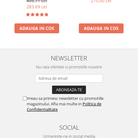
405,71 Lei
275,00 Lei
Temperatura Barometru
Tracking, 280 mAh, BLE 5.2
283,69 Lei
Alarma Negru
ADAUGA IN COS
ADAUGA IN COS
NEWSLETTER
Nu rata ofertele si promotiile noastre
Vreau sa primesc newsletter cu promotiile
magazinului. Afla mai multe in
Politica de
Confidentialitate
SOCIAL
Urmareste-ne in social media