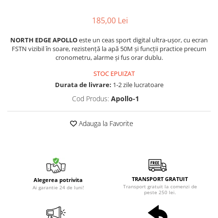
185,00 Lei
NORTH EDGE APOLLO
este un ceas sport digital ultra-ușor, cu ecran
FSTN vizibil în soare, rezistență la apă 50M și funcții practice precum
cronometru, alarme și fus orar dublu.
STOC EPUIZAT
Durata de livrare:
1-2 zile lucratoare
Cod Produs:
Apollo-1
Adauga la Favorite
TRANSPORT GRATUIT
Alegerea potrivita
Transport gratuit la comenzi de
Ai garantie 24 de luni!
peste 250 lei.