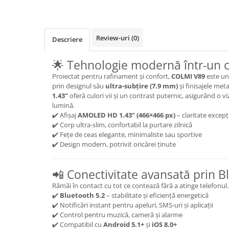
Review-uri
(0)
Descriere
🌟 Tehnologie modernă într-un 
Proiectat pentru rafinament și confort,
COLMI V89
este un
prin designul său
ultra-subțire (7.9 mm)
și finisajele meta
1.43”
oferă culori vii și un contrast puternic, asigurând o vi
lumină.
✔️ Afișaj
AMOLED HD 1.43” (466×466 px)
– claritate excepț
✔️ Corp ultra-slim, confortabil la purtare zilnică
✔️ Fețe de ceas elegante, minimaliste sau sportive
✔️ Design modern, potrivit oricărei ținute
📲 Conectivitate avansată prin B
Rămâi în contact cu tot ce contează fără a atinge telefonul.
✔️
Bluetooth 5.2
– stabilitate și eficiență energetică
✔️ Notificări instant pentru apeluri, SMS-uri și aplicații
✔️ Control pentru muzică, cameră și alarme
✔️ Compatibil cu
Android 5.1+
și
iOS 8.0+