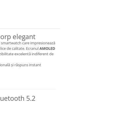
corp elegant
 smartwatch care impresionează
lice de calitate. Ecranul
AMOLED
zibilitate excelentă indiferent de
ională și răspuns instant
luetooth 5.2