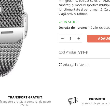
mm grosime. Echipat cu ecran AMOL
sănătății și moduri sportive multiple
funcționalitate și performanță. Cu ba
viață activ și rafinat.
IN STOC
Durata de livrare:
1-2 zile lucrato
ADAUG
Cod Produs:
V89-3
Adauga la Favorite
TRANSPORT GRATUIT
PROMOTII
Transport gratuit la comenzi de peste
Promotii de pana la 
250 lei.