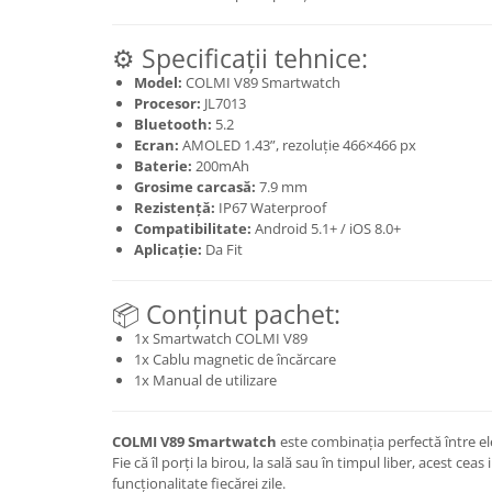
⚙️ Specificații tehnice:
Model:
COLMI V89 Smartwatch
Procesor:
JL7013
Bluetooth:
5.2
Ecran:
AMOLED 1.43”, rezoluție 466×466 px
Baterie:
200mAh
Grosime carcasă:
7.9 mm
Rezistență:
IP67 Waterproof
Compatibilitate:
Android 5.1+ / iOS 8.0+
Aplicație:
Da Fit
📦 Conținut pachet:
1x Smartwatch COLMI V89
1x Cablu magnetic de încărcare
1x Manual de utilizare
COLMI V89 Smartwatch
este combinația perfectă între ele
Fie că îl porți la birou, la sală sau în timpul liber, acest ce
funcționalitate fiecărei zile.