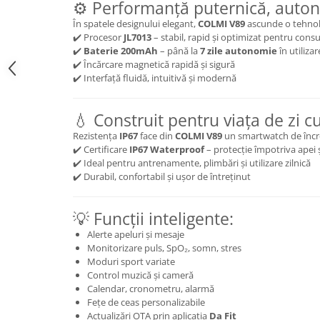
⚙️ Performanță puternică, auto
În spatele designului elegant,
COLMI V89
ascunde o tehnolo
✔️ Procesor
JL7013
– stabil, rapid și optimizat pentru con
✔️
Baterie 200mAh
– până la
7 zile autonomie
în utiliza
✔️ Încărcare magnetică rapidă și sigură
✔️ Interfață fluidă, intuitivă și modernă
💧 Construit pentru viața de zi cu
Rezistența
IP67
face din
COLMI V89
un smartwatch de încre
✔️ Certificare
IP67 Waterproof
– protecție împotriva apei ș
✔️ Ideal pentru antrenamente, plimbări și utilizare zilnică
✔️ Durabil, confortabil și ușor de întreținut
💡 Funcții inteligente:
Alerte apeluri și mesaje
Monitorizare puls, SpO₂, somn, stres
Moduri sport variate
Control muzică și cameră
Calendar, cronometru, alarmă
Fețe de ceas personalizabile
Actualizări OTA prin aplicația
Da Fit