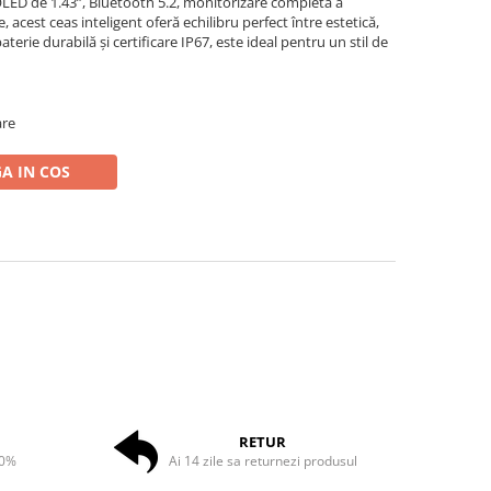
ED de 1.43”, Bluetooth 5.2, monitorizare completă a
, acest ceas inteligent oferă echilibru perfect între estetică,
terie durabilă și certificare IP67, este ideal pentru un stil de
are
A IN COS
RETUR
50%
Ai 14 zile sa returnezi produsul