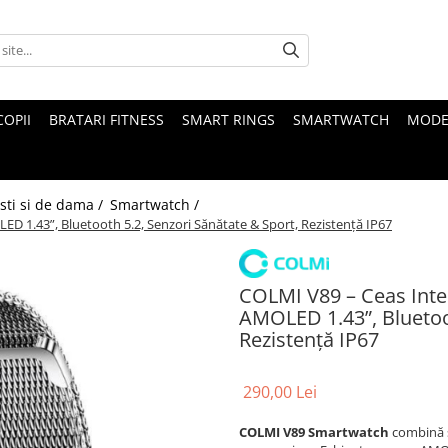
COPII
BRATARI FITNESS
SMART RINGS
SMARTWATCH
MODE
sti si de dama /
Smartwatch /
ED 1.43”, Bluetooth 5.2, Senzori Sănătate & Sport, Rezistență IP67
COLMI V89 – Ceas Intel
AMOLED 1.43”, Bluetoot
Rezistență IP67
290,00 Lei
COLMI V89 Smartwatch
combină s