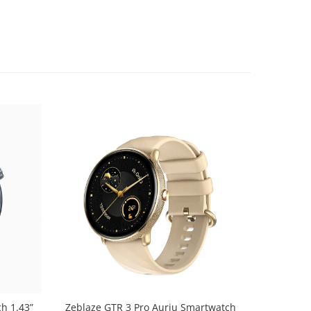
-5%
h 1.43”
Zeblaze GTR 3 Pro Auriu Smartwatch
Smartwatch