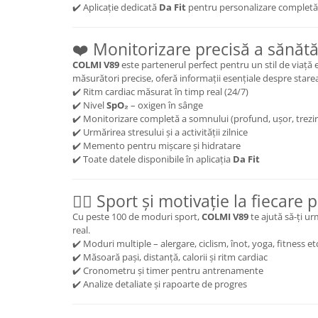
✔️ Aplicație dedicată
Da Fit
pentru personalizare completă
❤️ Monitorizare precisă a sănătă
COLMI V89
este partenerul perfect pentru un stil de viață ec
măsurători precise, oferă informații esențiale despre starea
✔️ Ritm cardiac măsurat în timp real (24/7)
✔️ Nivel
SpO₂
– oxigen în sânge
✔️ Monitorizare completă a somnului (profund, ușor, trezir
✔️ Urmărirea stresului și a activității zilnice
✔️ Memento pentru mișcare și hidratare
✔️ Toate datele disponibile în aplicația
Da Fit
🏃‍♀️ Sport și motivație la fiecare 
Cu peste 100 de moduri sport,
COLMI V89
te ajută să-ți u
real.
✔️ Moduri multiple – alergare, ciclism, înot, yoga, fitness et
✔️ Măsoară pași, distanță, calorii și ritm cardiac
✔️ Cronometru și timer pentru antrenamente
✔️ Analize detaliate și rapoarte de progres