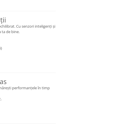
ții
hilibrat. Cu senzori inteligenți și
 ta de bine.
i)
pas
rmărești performanțele în timp
c.