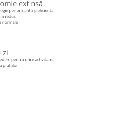
nomie extinsă
gie performantă și eficientă.
sum redus
re normală
 zi
dere pentru orice activitate.
i prafului