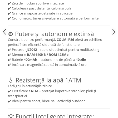
✔️ Zeci de moduri sportive integrate
✔️ Calculează pași, distanță, calorii și puls
✔️ Grafice și rapoarte detaliate în aplicație
✔️ Cronometru, timer și evaluare automată a performanței
⚙️ Putere și autonomie extinsă
Construit pentru performanță,
COLMI P86
oferă un echilibru
perfect între eficiență și durată de funcționare.
✔️ Procesor
JL7012
– rapid și optimizat pentru multitasking
✔️ Memorie
RAM 640KB / ROM 128Mb
✔️ Baterie
400mAh
– autonomie de până la
10 zile
✔️ Încărcare magnetică rapidă în aproximativ 2 ore
💧 Rezistență la apă 1ATM
Fără griji în activitățile zilnice.
✔️ Certificare
1ATM
– protejat împotriva stropilor, ploii și
transpirației
✔️ Ideal pentru sport, birou sau activități outdoor
💡 Funcții inteligente integrate: