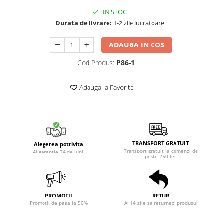
IN STOC
Durata de livrare:
1-2 zile lucratoare
ADAUGA IN COS
Cod Produs:
P86-1
Adauga la Favorite
TRANSPORT GRATUIT
Alegerea potrivita
Transport gratuit la comenzi de
Ai garantie 24 de luni!
peste 250 lei.
PROMOTII
RETUR
Promotii de pana la 50%
Ai 14 zile sa returnezi produsul