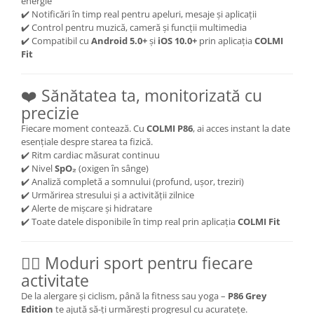
energie
✔️ Notificări în timp real pentru apeluri, mesaje și aplicații
✔️ Control pentru muzică, cameră și funcții multimedia
✔️ Compatibil cu
Android 5.0+
și
iOS 10.0+
prin aplicația
COLMI
Fit
❤️ Sănătatea ta, monitorizată cu
precizie
Fiecare moment contează. Cu
COLMI P86
, ai acces instant la date
esențiale despre starea ta fizică.
✔️ Ritm cardiac măsurat continuu
✔️ Nivel
SpO₂
(oxigen în sânge)
✔️ Analiză completă a somnului (profund, ușor, treziri)
✔️ Urmărirea stresului și a activității zilnice
✔️ Alerte de mișcare și hidratare
✔️ Toate datele disponibile în timp real prin aplicația
COLMI Fit
🏃‍♂️ Moduri sport pentru fiecare
activitate
De la alergare și ciclism, până la fitness sau yoga –
P86 Grey
Edition
te ajută să-ți urmărești progresul cu acuratețe.