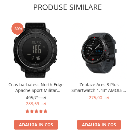
PRODUSE SIMILARE
-30%
Ceas barbatesc North Edge
Zeblaze Ares 3 Plus
Apache Sport Militar
Smartwatch 1.43" AMOLED,
Altimetru Busola
Voice Call, 3D Health
405,71 Lei
275,00 Lei
Temperatura Barometru
Tracking, 280 mAh, BLE 5.2
283,69 Lei
Alarma Negru
ADAUGA IN COS
ADAUGA IN COS