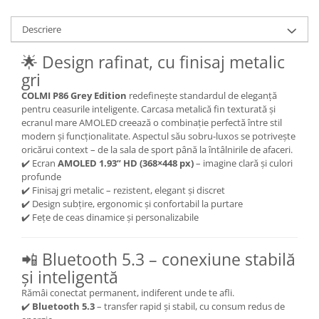
Descriere
🌟 Design rafinat, cu finisaj metalic
gri
COLMI P86 Grey Edition
redefinește standardul de eleganță
pentru ceasurile inteligente. Carcasa metalică fin texturată și
ecranul mare AMOLED creează o combinație perfectă între stil
modern și funcționalitate. Aspectul său sobru-luxos se potrivește
oricărui context – de la sala de sport până la întâlnirile de afaceri.
✔️ Ecran
AMOLED 1.93” HD (368×448 px)
– imagine clară și culori
profunde
✔️ Finisaj gri metalic – rezistent, elegant și discret
✔️ Design subțire, ergonomic și confortabil la purtare
✔️ Fețe de ceas dinamice și personalizabile
📲 Bluetooth 5.3 – conexiune stabilă
și inteligentă
Rămâi conectat permanent, indiferent unde te afli.
✔️
Bluetooth 5.3
– transfer rapid și stabil, cu consum redus de