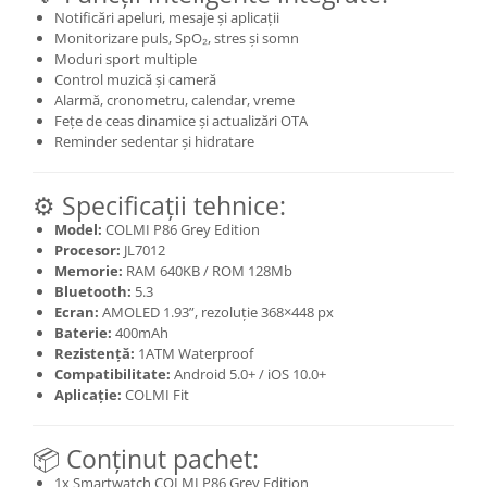
Notificări apeluri, mesaje și aplicații
Monitorizare puls, SpO₂, stres și somn
Moduri sport multiple
Control muzică și cameră
Alarmă, cronometru, calendar, vreme
Fețe de ceas dinamice și actualizări OTA
Reminder sedentar și hidratare
⚙️ Specificații tehnice:
Model:
COLMI P86 Grey Edition
Procesor:
JL7012
Memorie:
RAM 640KB / ROM 128Mb
Bluetooth:
5.3
Ecran:
AMOLED 1.93”, rezoluție 368×448 px
Baterie:
400mAh
Rezistență:
1ATM Waterproof
Compatibilitate:
Android 5.0+ / iOS 10.0+
Aplicație:
COLMI Fit
📦 Conținut pachet:
1x Smartwatch COLMI P86 Grey Edition