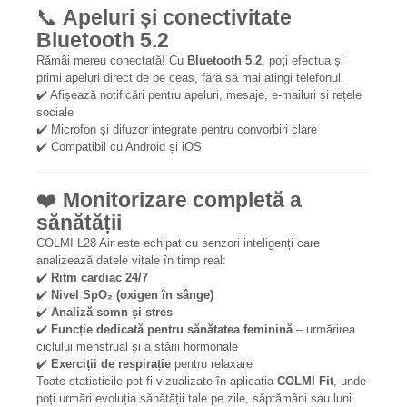
📞
Apeluri și conectivitate
Bluetooth 5.2
Rămâi mereu conectată! Cu
Bluetooth 5.2
, poți efectua și
primi apeluri direct de pe ceas, fără să mai atingi telefonul.
✔️ Afișează notificări pentru apeluri, mesaje, e-mailuri și rețele
sociale
✔️ Microfon și difuzor integrate pentru convorbiri clare
✔️ Compatibil cu Android și iOS
❤️
Monitorizare completă a
sănătății
COLMI L28 Air este echipat cu senzori inteligenți care
analizează datele vitale în timp real:
✔️
Ritm cardiac 24/7
✔️
Nivel SpO₂ (oxigen în sânge)
✔️
Analiză somn și stres
✔️
Funcție dedicată pentru sănătatea feminină
– urmărirea
ciclului menstrual și a stării hormonale
✔️
Exerciții de respirație
pentru relaxare
Toate statisticile pot fi vizualizate în aplicația
COLMI Fit
, unde
poți urmări evoluția sănătății tale pe zile, săptămâni sau luni.