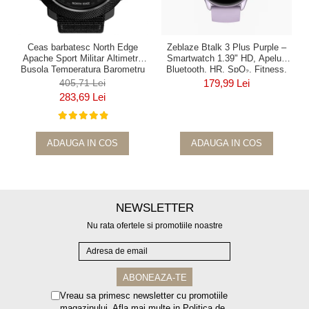
Ceas barbatesc North Edge
Zeblaze Btalk 3 Plus Purple –
Apache Sport Militar Altimetru
Smartwatch 1.39" HD, Apeluri
Busola Temperatura Barometru
Bluetooth, HR, SpO₂, Fitness,
Alarma Negru
14 Zile
405,71 Lei
179,99 Lei
283,69 Lei
ADAUGA IN COS
ADAUGA IN COS
NEWSLETTER
Nu rata ofertele si promotiile noastre
Vreau sa primesc newsletter cu promotiile
magazinului. Afla mai multe in
Politica de