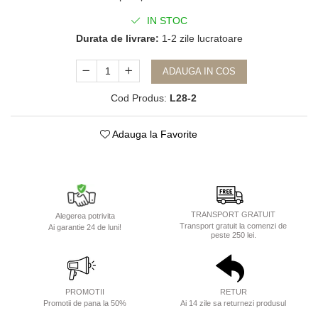
IN STOC
Durata de livrare:
1-2 zile lucratoare
ADAUGA IN COS
Cod Produs:
L28-2
Adauga la Favorite
TRANSPORT GRATUIT
Alegerea potrivita
Transport gratuit la comenzi de
Ai garantie 24 de luni!
peste 250 lei.
PROMOTII
RETUR
Promotii de pana la 50%
Ai 14 zile sa returnezi produsul