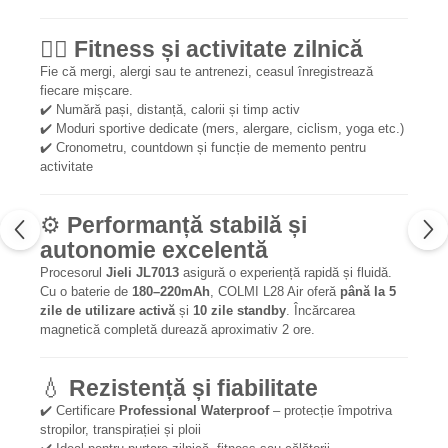
🏃‍♀️
Fitness și activitate zilnică
Fie că mergi, alergi sau te antrenezi, ceasul înregistrează
fiecare mișcare.
✔️ Numără pași, distanță, calorii și timp activ
✔️ Moduri sportive dedicate (mers, alergare, ciclism, yoga etc.)
✔️ Cronometru, countdown și funcție de memento pentru
activitate
⚙️
Performanță stabilă și
autonomie excelentă
Procesorul
Jieli JL7013
asigură o experiență rapidă și fluidă.
Cu o baterie de
180–220mAh
, COLMI L28 Air oferă
până la 5
zile de utilizare activă
și
10 zile standby
. Încărcarea
magnetică completă durează aproximativ 2 ore.
💧
Rezistență și fiabilitate
✔️ Certificare
Professional Waterproof
– protecție împotriva
stropilor, transpirației și ploii