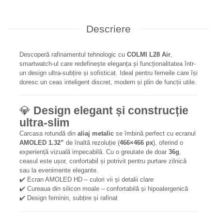
Descriere
Descoperă rafinamentul tehnologic cu
COLMI L28 Air
,
smartwatch-ul care redefinește eleganța și funcționalitatea într-
un design ultra-subțire și sofisticat. Ideal pentru femeile care își
doresc un ceas inteligent discret, modern și plin de funcții utile.
💎
Design elegant și construcție
ultra-slim
Carcasa rotundă din
aliaj metalic
se îmbină perfect cu ecranul
AMOLED 1.32”
de înaltă rezoluție (
466×466 px
), oferind o
experiență vizuală impecabilă. Cu o greutate de doar
36g
,
ceasul este ușor, confortabil și potrivit pentru purtare zilnică
sau la evenimente elegante.
✔️ Ecran AMOLED HD – culori vii și detalii clare
✔️ Cureaua din silicon moale – confortabilă și hipoalergenică
✔️ Design feminin, subțire și rafinat