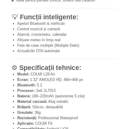
✔️ Ideal pentru purtare zilnică, fitness sau călătorii
💡
Funcții inteligente:
Apeluri Bluetooth & notificări
Control muzică și cameră
Alarmă, cronometru, calendar
Afișare meteo în timp real
Fețe de ceas multiple (Multiple Dials)
Actualizări OTA automate
⚙️
Specificații tehnice:
Model:
COLMI L28 Air
Ecran:
1.32” AMOLED HD, 466×466 px
Bluetooth:
5.2
Procesor:
Jieli JL7013
Baterie:
180–220mAh (autonomie 5 zile)
Material carcasă:
Aliaj metalic
Brățară:
Silicon, detașabilă
Greutate:
36g
Rezistență:
Professional Waterproof
Aplicație:
COLMI Fit
Compatibilitate:
Android / iOS