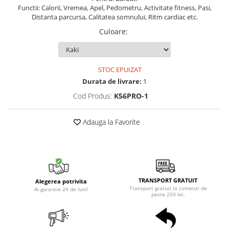
Functii: Calorii, Vremea, Apel, Pedometru, Activitate fitness, Pasi,
Distanta parcursa, Calitatea somnului, Ritm cardiac etc.
Culoare
:
STOC EPUIZAT
Durata de livrare:
1
Cod Produs:
K56PRO-1
Adauga la Favorite
TRANSPORT GRATUIT
Alegerea potrivita
Transport gratuit la comenzi de
Ai garantie 24 de luni!
peste 250 lei.