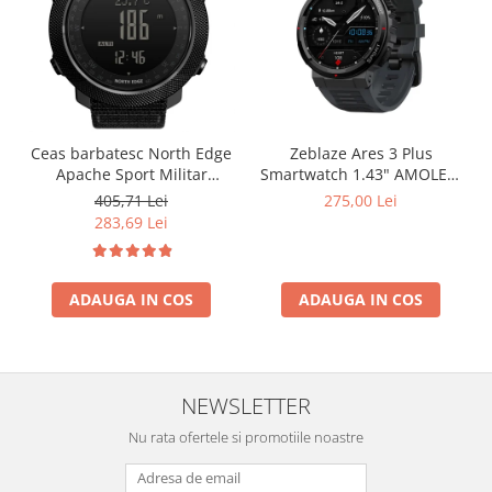
Ceas barbatesc North Edge
Zeblaze Ares 3 Plus
Apache Sport Militar
Smartwatch 1.43" AMOLED,
Altimetru Busola
Voice Call, 3D Health
405,71 Lei
275,00 Lei
Temperatura Barometru
Tracking, 280 mAh, BLE 5.2
283,69 Lei
Alarma Negru
ADAUGA IN COS
ADAUGA IN COS
NEWSLETTER
Nu rata ofertele si promotiile noastre