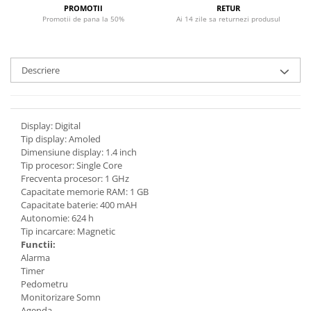
PROMOTII
RETUR
Promotii de pana la 50%
Ai 14 zile sa returnezi produsul
Descriere
Display: Digital
Tip display: Amoled
Dimensiune display: 1.4 inch
Tip procesor: Single Core
Frecventa procesor: 1 GHz
Capacitate memorie RAM: 1 GB
Capacitate baterie: 400 mAH
Autonomie: 624 h
Tip incarcare: Magnetic
Functii:
Alarma
Timer
Pedometru
Monitorizare Somn
Agenda