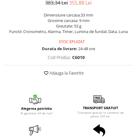
383,34 Lei
355,88 Lei
Dimensiune carcasa:33 mm
Grosime carcasa: 9 mm
Greutate: 53 g
Functii: Cronometru, Alarma, Timer, Lumina de fundal, Data, Luna
STOC EPUIZAT
Durata de livrare:
24-48 ore
Cod Produs:
C6010
Adauga la Favorite
TRANSPORT GRATUIT
Alegerea potrivita
Transport gratuit la comenzi de
Ai garantie 24 de luni!
peste 250 lei.