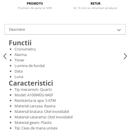
PROMOTII
RETUR
Promotii de pana la 50%
Ai 14 zile sa returnezi produsul
Descriere
Functii
Cronometru
Alarma
Timer
Lumina de fundal
Data
Luna
Caracteristici
Tip mecanism: Quartz
Model: A100WEG-9AEF
Rezistenta la apa: 5 ATM
Material carcasa: Rasina
Material bratara: Otel inoxidabil
Material catarama: Otel inoxidabil
Material geam: Plastic
Tip: Ceas de mana unisex