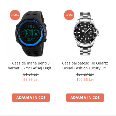
-34%
-27%
Ceas de mana pentru
Ceas barbatesc Tio Quartz
barbati Skmei Afisaj Digital
Casual Fashion Luxury Otel
Sport Rezistent la socuri si
inoxidabil
91,51 Lei
137,27 Lei
apa
59,99 Lei
100,66 Lei
ADAUGA IN COS
ADAUGA IN COS