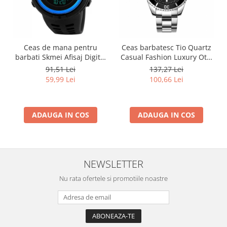
Ceas de mana pentru
Ceas barbatesc Tio Quartz
barbati Skmei Afisaj Digital
Casual Fashion Luxury Otel
Sport Rezistent la socuri si
inoxidabil
91,51 Lei
137,27 Lei
apa
59,99 Lei
100,66 Lei
ADAUGA IN COS
ADAUGA IN COS
NEWSLETTER
Nu rata ofertele si promotiile noastre