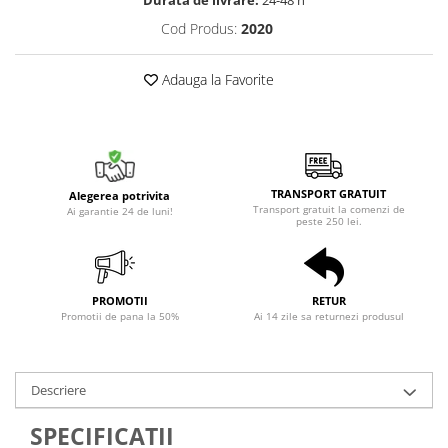
Cod Produs:
2020
Adauga la Favorite
TRANSPORT GRATUIT
Alegerea potrivita
Transport gratuit la comenzi de
Ai garantie 24 de luni!
peste 250 lei.
PROMOTII
RETUR
Promotii de pana la 50%
Ai 14 zile sa returnezi produsul
Descriere
SPECIFICATII