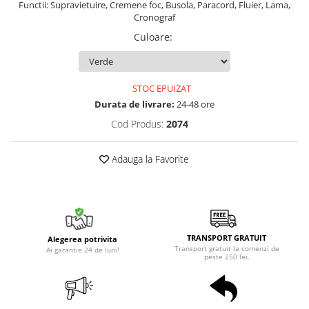
Functii: Supravietuire, Cremene foc, Busola, Paracord, Fluier, Lama,
Cronograf
Culoare
:
STOC EPUIZAT
Durata de livrare:
24-48 ore
Cod Produs:
2074
Adauga la Favorite
TRANSPORT GRATUIT
Alegerea potrivita
Transport gratuit la comenzi de
Ai garantie 24 de luni!
peste 250 lei.