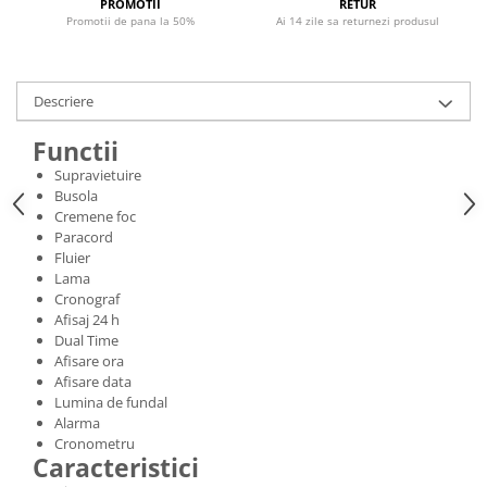
PROMOTII
RETUR
Promotii de pana la 50%
Ai 14 zile sa returnezi produsul
Descriere
Functii
Supravietuire
Busola
Cremene foc
Paracord
Fluier
Lama
Cronograf
Afisaj 24 h
Dual Time
Afisare ora
Afisare data
Lumina de fundal
Alarma
Cronometru
Caracteristici