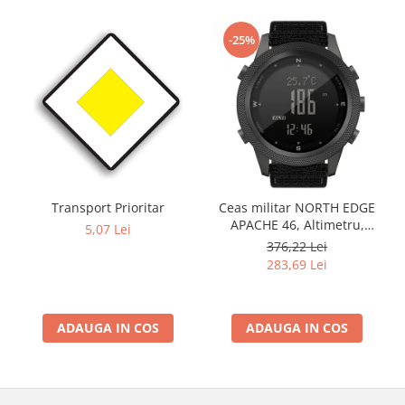
-25%
Transport Prioritar
Ceas militar NORTH EDGE
APACHE 46, Altimetru,
5,07 Lei
Barometru, Cronometru,
376,22 Lei
Termometru, Pedometru,
283,69 Lei
Busola
ADAUGA IN COS
ADAUGA IN COS